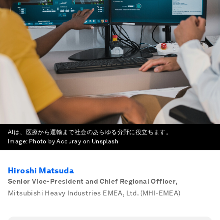
AIは、医療から運輸まで社会のあらゆる分野に役立ちます。
Image:
Photo by Accuray on Unsplash
Hiroshi Matsuda
Senior Vice-President and Chief Regional Officer
,
Mitsubishi Heavy Industries EMEA, Ltd. (MHI-EMEA)