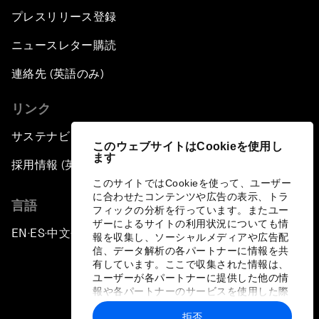
プレスリリース登録
ニュースレター購読
連絡先 (英語のみ)
リンク
サステナビリティへの取り組み
このウェブサイトはCookieを使用し
ます
採用情報 (英語のみ)
このサイトではCookieを使って、ユーザー
に合わせたコンテンツや広告の表示、トラ
言語
フィックの分析を行っています。またユー
ザーによるサイトの利用状況についても情
EN
ES
中文
日本語
▪
▪
▪
報を収集し、ソーシャルメディアや広告配
信、データ解析の各パートナーに情報を共
有しています。ここで収集された情報は、
ユーザーが各パートナーに提供した他の情
報や各パートナーのサービスを使用した際
に収集された情報と組み合わされ、各パー
拒否
トナーによって使用されることがありま