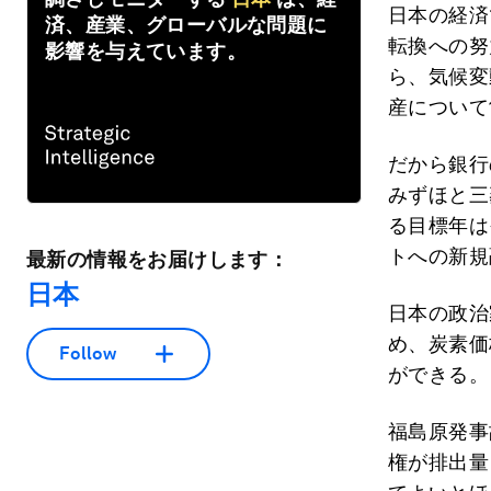
日本の経済
済、産業、グローバルな問題に
転換への努
影響を与えています。
ら、気候変
産について
だから銀行
みずほと三
る目標年は
トへの新規
最新の情報をお届けします：
日本
日本の政治
め、炭素価
Follow
ができる。
福島原発事
権が排出量