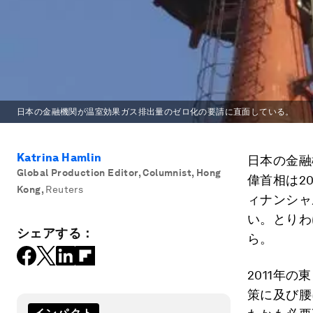
日本の金融機関が温室効果ガス排出量のゼロ化の要請に直面している。
Katrina Hamlin
日本の金融
Global Production Editor, Columnist, Hong
偉首相は2
Kong
,
Reuters
ィナンシャ
い。とりわ
シェアする：
ら。
2011年
策に及び腰