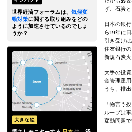
インパクト
たかも必要
ず、石炭と
世界経済フォーラムは、
気候変
動対策
に関する取り組みをどの
日本の銀行
ように加速させているのでしょ
ら19年に
うか？
引き受けは
住友銀行の
新規石炭火
大手の投資
金管理運用
うち、排出
「物言う投
ループは事
大きな絵
変動問題で
調さしモニターする
日本
は、経