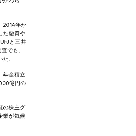
かかわら
014年か
した融資や
UFJと三井
調査でも、
いた。
。年金積立
000億円の
ほの株主グ
企業が気候