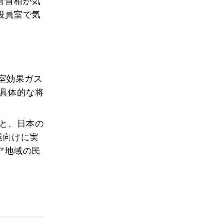
菅首相が気
役員室で気
。
室効果ガス
の具体的な将
ると、日本の
業向けに実
ア地域の民