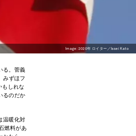
Image:
2020年 ロイター／Issei Kato
いる。菅義
、みずほフ
かもしれな
いるのだか
は温暖化対
石燃料があ