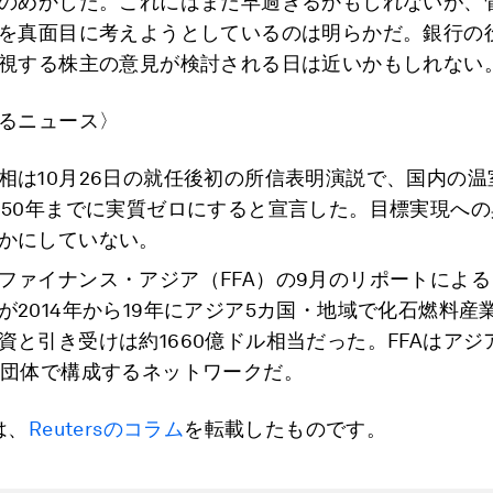
のめかした。これにはまだ早過ぎるかもしれないが、
を真面目に考えようとしているのは明らかだ。銀行の
視する株主の意見が検討される日は近いかもしれない
るニュース〉
相は10月26日の就任後初の所信表明演説で、国内の温
050年までに実質ゼロにすると宣言した。目標実現へ
かにしていない。
ファイナンス・アジア（FFA）の9月のリポートによ
が2014年から19年にアジア5カ国・地域で化石燃料産
資と引き受けは約1660億ドル相当だった。FFAはアジ
5団体で構成するネットワークだ。
は、
Reutersのコラム
を転載したものです。