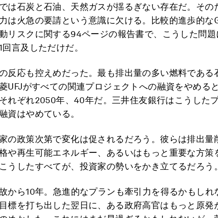
では石炭と石油、天然ガスが揺るぎない存在だ。その
力は火急の要請という意識に欠ける。比較的進歩的なGP
動リスクに関する94ページの報告書で、こうした問題
1回言及しただけだ。
の反応も控えめだった。最も排出量の多い燃料である
菱UFJがすべての関連プロジェクトへの融資をやめる
それぞれ2050年、40年だ。三井住友銀行はこうした
融資はやめている。
家の政策次第で変化は促されるだろう。彼らは排出量
格や再生可能エネルギー、あるいはもっと重要な方策
こうしたすべてが、投資家の勢いをかき立てるだろう
故から10年。急進的なプランも牽引力を得るかもしれ
目標を打ち出した翌日に、ある政府高官はもっと原発