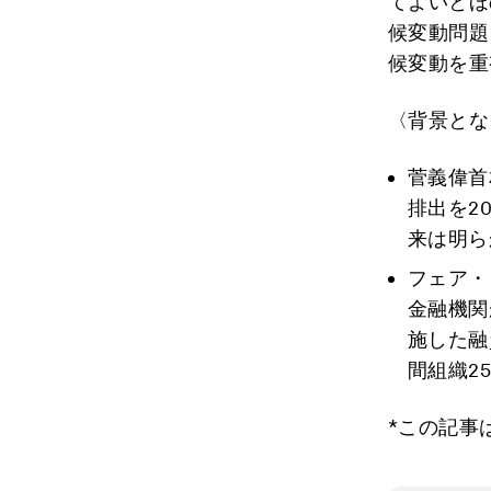
てよいとほ
候変動問題
候変動を重
〈背景とな
菅義偉首
排出を2
来は明ら
フェア・
金融機関
施した融
間組織2
*この記事