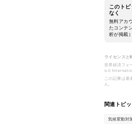
このトピ
なく
無料アカ
たコンテ
析が掲載
ライセンスと
世界経済フォーラムの
4.0 Inter
この記事は著
ん。
関連トピッ
気候変動対