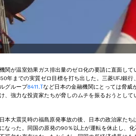
機関が温室効果ガス排出量のゼロ化の要請に直面して
050年までの実質ゼロ目標を打ち出した。三菱UFJ銀行
ルグループ
8411.T
など日本の金融機関にとっては脅威
け、強力な投資家たちが脅しのムチを振るおうとして
の東日本大震災時の福島原発事故の後、日本の政治家たち
になった。同国の原発の90％以上が運転を休止し、化