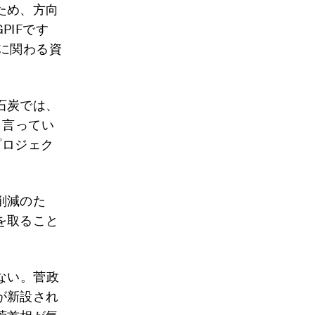
ため、方向
IFです
に関わる資
石炭では、
と言ってい
プロジェク
削減のた
を取ること
。
ない。菅政
が新設され