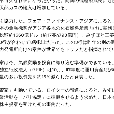
不可欠な存在になったからだ。同国の低経済成長にも
天然ガスの輸入は増加している。
も協力した。フェア・ファイナンス・アジアによると、2
日本の金融機関がアジア各地の化石燃料産業向けに実施
総額約1660億ドル（約17兆4798億円）。みずほと三菱
3行が合わせて8割以上だった。この3行は昨年の別の
力発電所向けの案件が世界でもトップだと指摘されて
家は今、気候変動を投資に織り込む準備ができている
独立行政法人（GPIF）は10月、昨年度に運用資産1兆6
量の多い投資先を約15％減らしたと発表した。
資家」も動いている。ロイターの報道によると、みず
業活動を「パリ協定」に準拠させるよう求めた。日本
株主提案を受けた初の事例だった。