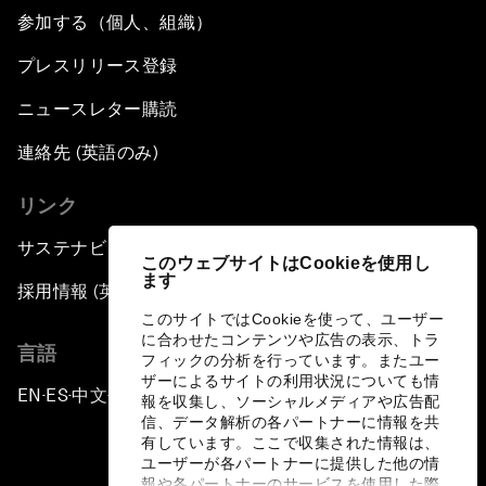
参加する（個人、組織）
プレスリリース登録
ニュースレター購読
連絡先 (英語のみ)
リンク
サステナビリティへの取り組み
このウェブサイトはCookieを使用し
ます
採用情報 (英語のみ)
このサイトではCookieを使って、ユーザー
に合わせたコンテンツや広告の表示、トラ
言語
フィックの分析を行っています。またユー
ザーによるサイトの利用状況についても情
EN
ES
中文
日本語
▪
▪
▪
報を収集し、ソーシャルメディアや広告配
信、データ解析の各パートナーに情報を共
有しています。ここで収集された情報は、
ユーザーが各パートナーに提供した他の情
報や各パートナーのサービスを使用した際