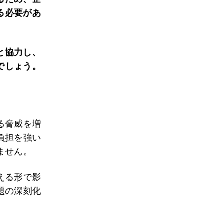
る必要があ
と協力し、
でしょう。
る脅威を増
負担を強い
ません。
える形で影
題の深刻化