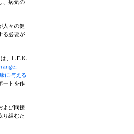
し、病気の
が人々の健
する必要が
は、L.E.K.
Change:
変動が健康に与える
ポートを作
および間接
取り組むた