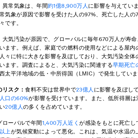
：
異常気象は、年間
約1億8,900万人
に影響を与えています
常気象が原因で影響を受けた人の97%、死亡した人の7
々です。
：
大気汚染が原因で、グローバルに毎年670万人が寿
います。例えば、家庭での燃料の使用などによる屋内
人々に特に大きな影響を及ぼしており、大気汚染全体
います。調査によると、大気汚染に関連する
早期死亡
西太平洋地域の低・中所得国（LMIC）で発生してい
のリスク：
食料不安は世界中で
23億人
に影響を及ぼし
人口の60%
が影響を受けています。また、低所得層は
い
20億人
の多くを占めています。
グローバルで年間
1,400万人近く
が感染をもとに死亡し
以上
が気候変動によって悪化。これは、気温や水温の