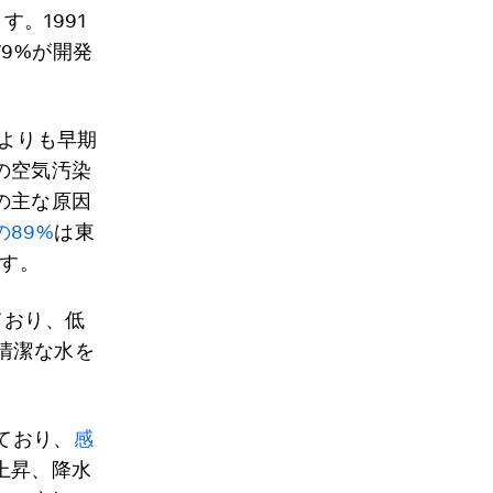
。1991
9%が開発
命よりも早期
の空気汚染
の主な原因
の89%
は東
ます。
ており、低
清潔な水を
ており、
感
上昇、降水