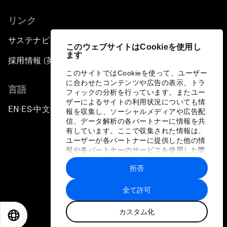
リンク
サステナビリティへの取り組み
このウェブサイトはCookieを使用し
ます
採用情報 (英語のみ)
このサイトではCookieを使って、ユーザー
に合わせたコンテンツや広告の表示、トラ
言語
フィックの分析を行っています。またユー
ザーによるサイトの利用状況についても情
EN
ES
中文
日本語
▪
▪
▪
報を収集し、ソーシャルメディアや広告配
信、データ解析の各パートナーに情報を共
有しています。ここで収集された情報は、
ユーザーが各パートナーに提供した他の情
報や各パートナーのサービスを使用した際
に収集された情報と組み合わされ、各パー
拒否
トナーによって使用されることがありま
プライバシーポリシーと利用規約
す。
全て許可
サイトマップ
カスタム化
©
2026
世界経済フォーラム
EN
ES
中文
日本語