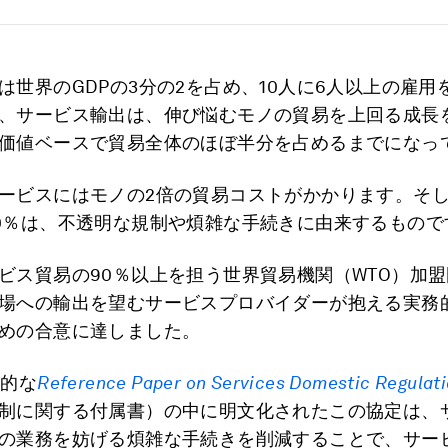
は世界のGDPの3分の2を占め、10人に6人以上の雇用
、サービス輸出は、伸び悩むモノの貿易を上回る成長
価値ベースで貿易全体のほぼ半分を占めるまでになっ
ービスにはモノの2倍の貿易コストがかかります。そ
0％は、不透明な規制や煩雑な手続きに由来するもので
ビス貿易の90％以上を担う世界貿易機関（WTO）加盟
場への輸出を望むサービスプロバイダーが抱える実務
めの合意に達しました。
表的な
Reference Paper on Services Domestic Regulat
制に関する付属書）の中に明文化されたこの協定は、
の業務を妨げる煩雑な手続きを削減することで、サー