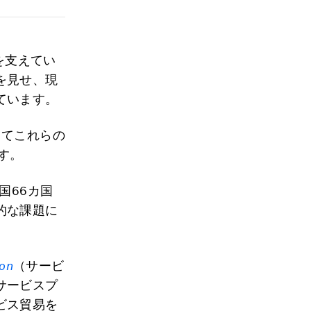
を支えてい
を見せ、現
ています。
してこれらの
す。
国66カ国
的な課題に
ion
（サービ
サービスプ
ビス貿易を