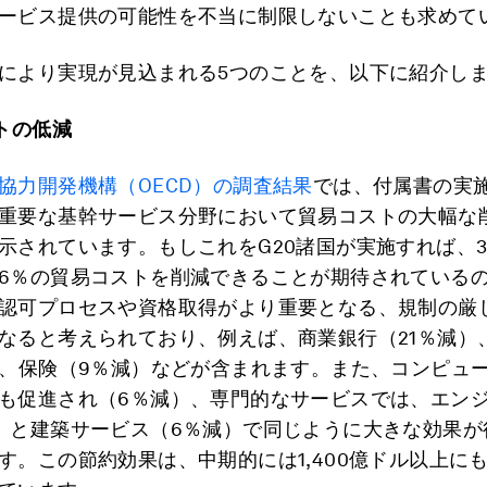
ービス提供の可能性を不当に制限しないことも求めて
により実現が見込まれる5つのことを、以下に紹介し
トの低減
協力開発機構（OECD）の調査結果
では、付属書の実
重要な基幹サービス分野において貿易コストの大幅な
示されています。もしこれをG20諸国が実施すれば、3
6％の貿易コストを削減できることが期待されている
認可プロセスや資格取得がより重要となる、規制の厳
なると考えられており、例えば、商業銀行（21％減）
）、保険（9％減）などが含まれます。また、コンピュ
も促進され（6％減）、専門的なサービスでは、エン
）と建築サービス（6％減）で同じように大きな効果が
す。この節約効果は、中期的には1,400億ドル以上に