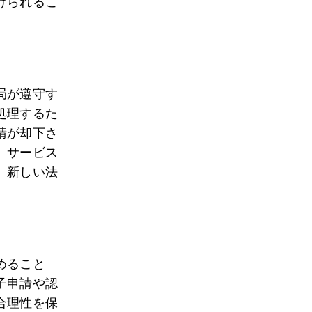
けられるこ
局が遵守す
処理するた
請が却下さ
、サービス
、新しい法
めること
子申請や認
合理性を保