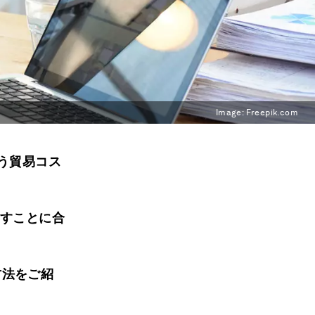
Image:
Freepik.com
う貿易コス
らすことに合
方法をご紹