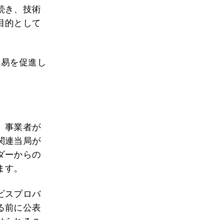
続き、技術
目的として
貿易を促進し
、事業者が
関連当局が
ダーからの
ます。
ビスプロバ
る前に公表