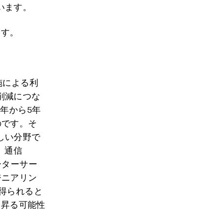
います。
ます。
施による利
削減につな
年から5年
のです。そ
しい分野で
、通信
ーターサー
ジニアリン
得られると
も昇る可能性