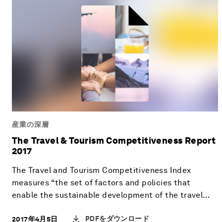
産業の深層
The Travel & Tourism Competitiveness Report
2017
The Travel and Tourism Competitiveness Index
measures “the set of factors and policies that
enable the sustainable development of the travel
and tourism sector, which in turn, contributes to the
PDFをダウンロード
2017年4月5日
development and competitiveness of a country”.