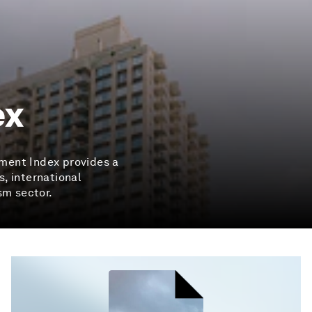
ex
ment Index provides a
, international
sm sector.