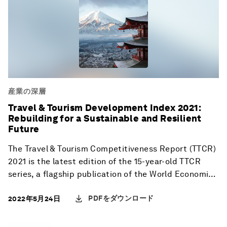
産業の深層
Travel & Tourism Development Index 2021:
Rebuilding for a Sustainable and Resilient
Future
The Travel & Tourism Competitiveness Report (TTCR)
2021 is the latest edition of the 15-year-old TTCR
series, a flagship publication of the World Economic
Forum’s Platform for Shaping the Future of Mobility.
PDFをダウンロード
2022年5月24日