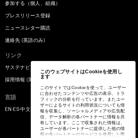
参加する（個人、組織）
プレスリリース登録
ニュースレター購読
連絡先 (英語のみ)
リンク
サステナビリティへの取り組み
このウェブサイトはCookieを使用し
ます
採用情報 (英語のみ)
このサイトではCookieを使って、ユーザー
に合わせたコンテンツや広告の表示、トラ
言語
フィックの分析を行っています。またユー
ザーによるサイトの利用状況についても情
EN
ES
中文
日本語
▪
▪
▪
報を収集し、ソーシャルメディアや広告配
信、データ解析の各パートナーに情報を共
有しています。ここで収集された情報は、
ユーザーが各パートナーに提供した他の情
報や各パートナーのサービスを使用した際