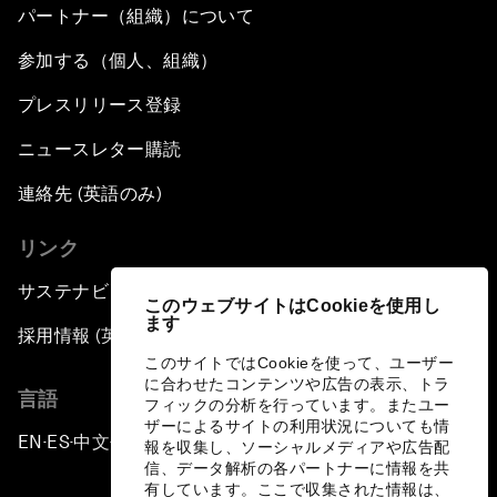
パートナー（組織）について
参加する（個人、組織）
プレスリリース登録
ニュースレター購読
連絡先 (英語のみ)
リンク
サステナビリティへの取り組み
このウェブサイトはCookieを使用し
ます
採用情報 (英語のみ)
このサイトではCookieを使って、ユーザー
に合わせたコンテンツや広告の表示、トラ
言語
フィックの分析を行っています。またユー
ザーによるサイトの利用状況についても情
EN
ES
中文
日本語
▪
▪
▪
報を収集し、ソーシャルメディアや広告配
信、データ解析の各パートナーに情報を共
有しています。ここで収集された情報は、