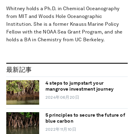
Whitney holds a Ph.D. in Chemical Oceanography
from MIT and Woods Hole Oceanographic
Institution. She is a former Knauss Marine Policy
Fellow with the NOAA Sea Grant Program, and she
holds a BA in Chemistry from UC Berkeley.
最新記事
4 steps to jumpstart your
mangrove investment journey
2024年06月20日
5 principles to secure the future of
blue carbon
2022年11月10日