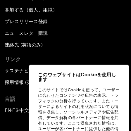
参加する（個人、組織）
プレスリリース登録
ニュースレター購読
連絡先 (英語のみ)
リンク
サステナビリティへの取り組み
このウェブサイトはCookieを使用し
ます
採用情報 (英語のみ)
このサイトではCookieを使って、ユーザー
に合わせたコンテンツや広告の表示、トラ
言語
フィックの分析を行っています。またユー
ザーによるサイトの利用状況についても情
EN
ES
中文
日本語
▪
▪
▪
報を収集し、ソーシャルメディアや広告配
信、データ解析の各パートナーに情報を共
有しています。ここで収集された情報は、
ユーザーが各パートナーに提供した他の情