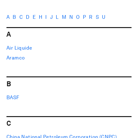
A
B
C
D
E
H
I
J
L
M
N
O
P
R
S
U
A
Air Liquide
Aramco
B
BASF
C
China National Petroleum Corporation (CNPC)