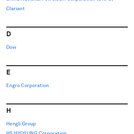
Clariant
D
Dow
E
Engro Corporation
H
Hengli Group
HS HYOSUNG Corporation