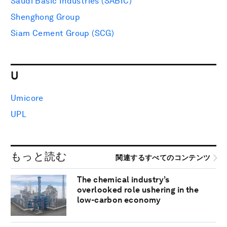
Saudi Basic Industries (SABIC)
Shenghong Group
Siam Cement Group (SCG)
U
Umicore
UPL
もっと読む
関連するすべてのコンテンツ
The chemical industry’s
overlooked role ushering in the
low-carbon economy