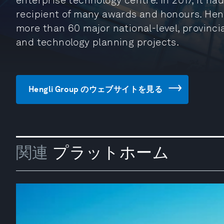
enterprise technology centre. In 2017, it had 
recipient of many awards and honours. Hen
more than 60 major national-level, provinci
and technology planning projects.
Hengli Group のウェブサイトを見る
関連
プラットホーム