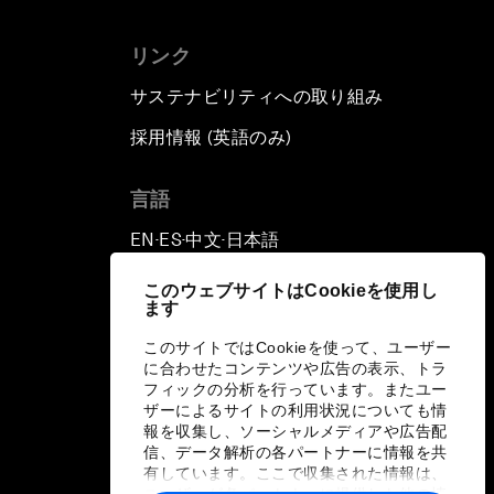
リンク
サステナビリティへの取り組み
採用情報 (英語のみ)
て
言語
EN
ES
中文
日本語
▪
▪
▪
このウェブサイトはCookieを使用し
ます
このサイトではCookieを使って、ユーザー
に合わせたコンテンツや広告の表示、トラ
フィックの分析を行っています。またユー
ザーによるサイトの利用状況についても情
報を収集し、ソーシャルメディアや広告配
信、データ解析の各パートナーに情報を共
有しています。ここで収集された情報は、