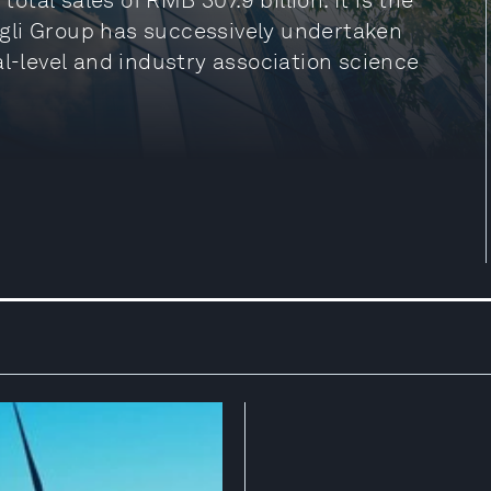
total sales of RMB 307.9 billion. It is the
gli Group has successively undertaken
al-level and industry association science