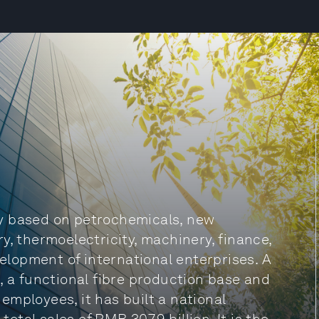
y based on petrochemicals, new
y, thermoelectricity, machinery, finance,
velopment of international enterprises. A
, a functional fibre production base and
mployees, it has built a national