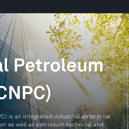
al Petroleum
(CNPC)
) is an integrated industrial enterprise
ion as well as petroleum technical and