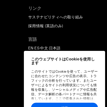
リンク
サステナビリティへの取り組み
採用情報 (英語のみ)
て
言語
EN
ES
中文
日本語
▪
▪
▪
このウェブサイトはCookieを使用し
ます
このサイトではCookieを使って、ユーザー
に合わせたコンテンツや広告の表示、トラ
フィックの分析を行っています。またユー
ザーによるサイトの利用状況についても情
報を収集し、ソーシャルメディアや広告配
信、データ解析の各パートナーに情報を共
有しています。ここで収集された情報は、
ユーザーが各パートナーに提供した他の情