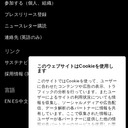
参加する（個人、組織）
プレスリリース登録
ニュースレター購読
連絡先 (英語のみ)
リンク
サステナビリティへの取り組み
このウェブサイトはCookieを使用し
ます
採用情報 (英語のみ)
このサイトではCookieを使って、ユーザー
に合わせたコンテンツや広告の表示、トラ
言語
フィックの分析を行っています。またユー
ザーによるサイトの利用状況についても情
EN
ES
中文
日本語
▪
▪
▪
報を収集し、ソーシャルメディアや広告配
信、データ解析の各パートナーに情報を共
有しています。ここで収集された情報は、
ユーザーが各パートナーに提供した他の情
報や各パートナーのサービスを使用した際