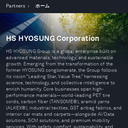
Partners
ホーム
HS HYOSUNG Corporation
HS HYOSUNG Group is a global enterprise built on
advanced materials, technology, and sustainable
growth. Emerging from the transformation of the
former HYOSUNG conglomerate, the Group follows
its vision “Leading Star, Value Tree,” harnessing
science, technology, and collective intelligence to
enrich humanity. Core businesses span high-
performance materials—world-leading PET tire
cords, carbon fiber (TANSOME®), aramid yarns
(ALKEX®), industrial textiles, GST airbag fabrics, and
interior car mats and carpets—alongside AI/Data
solutions, SCM solutions, and premium mobility
services. With safety, comfort, sustainability, and