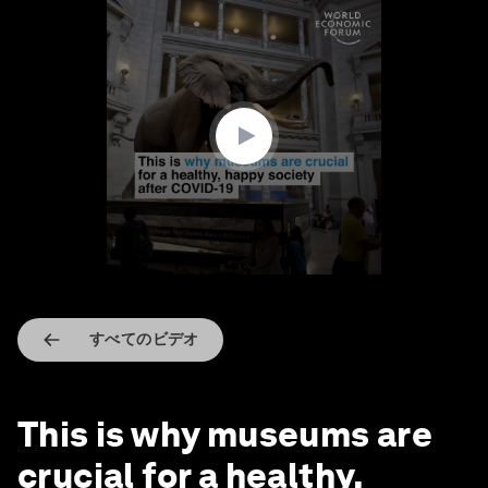
0
seconds
of
4
minutes,
36
seconds
すべてのビデオ
This is why museums are
crucial for a healthy,