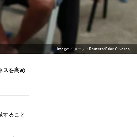
Image:
イメージ：Reuters/Pilar Olivares
ネスを高め
減すること