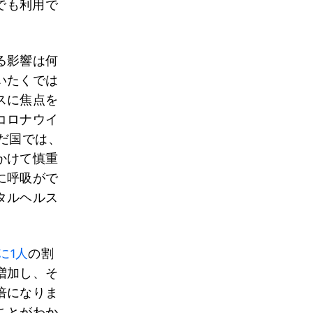
でも利用で
る影響は何
いたくでは
スに焦点を
コロナウイ
だ国では、
かけて慎重
に呼吸がで
タルヘルス
に1人
の割
増加し、そ
倍になりま
ことがわか