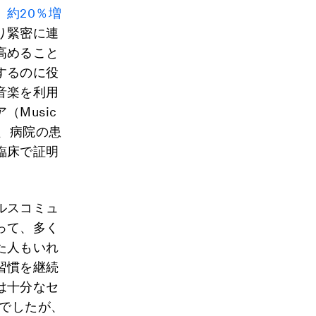
、
約20％増
り緊密に連
高めること
するのに役
音楽を利用
Music
、病院の患
臨床で証明
ルスコミュ
って、多く
た人もいれ
習慣を継続
は十分なセ
％でしたが、