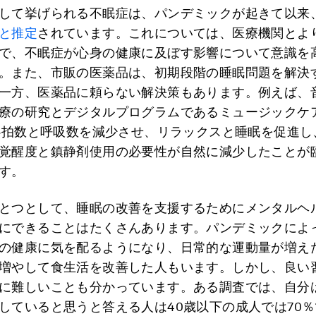
して挙げられる不眠症は、パンデミックが起きて以来
と推定
されています。これについては、医療機関とよ
で、不眠症が心身の健康に及ぼす影響について意識を
。また、市販の医薬品は、初期段階の睡眠問題を解決
一方、医薬品に頼らない解決策もあります。例えば、
療の研究とデジタルプログラムであるミュージックケア（
は心拍数と呼吸数を減少させ、リラックスと睡眠を促進し
覚醒度と鎮静剤使用の必要性が自然に減少したことが
す。
とつとして、睡眠の改善を支援するためにメンタルヘ
にできることはたくさんあります。パンデミックによ
の健康に気を配るようになり、日常的な運動量が増え
増やして食生活を改善した人もいます。しかし、良い
に難しいことも分かっています。ある調査では、自分
していると思うと答える人は40歳以下の成人では70