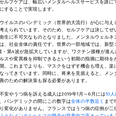
セルフケアは、幅広いメンタルヘルスサービスを誰に
にすることで実現します。
ウイルスのパンデミック（世界的大流行）が心に与え
考えられています。そのため、セルフケアは決してぜ
衛生に不可欠なものとなりました。メンタルウェルネ
は、社会全体の責任です。世界の一部地域では、新型
波・第4波が急拡大していますが、ワクチン接種が進ん
ルスや変異株を抑制できるという初期の指摘に期待を
開。これまでよりも、マスクをはずす機会も増え、楽
なってきています。同時に、将来を見据えると、メン
善のための解決策も探る必要があります。
不安やうつ病を訴える成人は2019年1月～6月には
10人
、パンデミックの間にこの数字は
全体の半数近く
まで
り変化がありません。フランスではうつ病の症例が二
ようなメンタルヘルスの懸念が世界中で高まっている