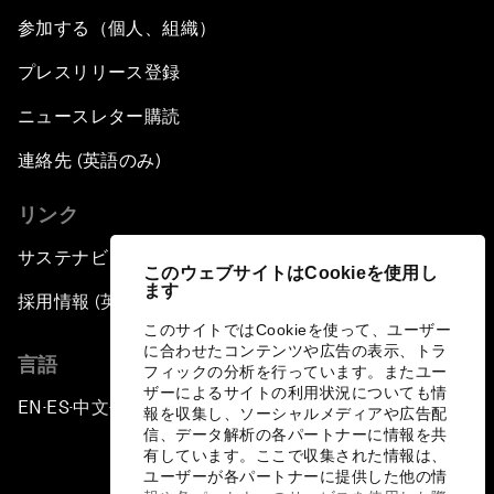
参加する（個人、組織）
プレスリリース登録
ニュースレター購読
連絡先 (英語のみ)
リンク
サステナビリティへの取り組み
このウェブサイトはCookieを使用し
ます
採用情報 (英語のみ)
このサイトではCookieを使って、ユーザー
に合わせたコンテンツや広告の表示、トラ
言語
フィックの分析を行っています。またユー
ザーによるサイトの利用状況についても情
EN
ES
中文
日本語
▪
▪
▪
報を収集し、ソーシャルメディアや広告配
信、データ解析の各パートナーに情報を共
有しています。ここで収集された情報は、
ユーザーが各パートナーに提供した他の情