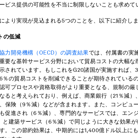
ービス提供の可能性を不当に制限しないことも求めて
により実現が見込まれる5つのことを、以下に紹介し
トの低減
協力開発機構（OECD）の調査結果
では、付属書の実
重要な基幹サービス分野において貿易コストの大幅な
示されています。もしこれをG20諸国が実施すれば、3
6％の貿易コストを削減できることが期待されている
認可プロセスや資格取得がより重要となる、規制の厳
なると考えられており、例えば、商業銀行（21％減）
）、保険（9％減）などが含まれます。また、コンピュ
も促進され（6％減）、専門的なサービスでは、エン
）と建築サービス（6％減）で同じように大きな効果が
す。この節約効果は、中期的には1,400億ドル以上に