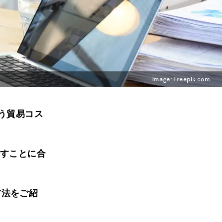
Image:
Freepik.com
う貿易コス
らすことに合
方法をご紹