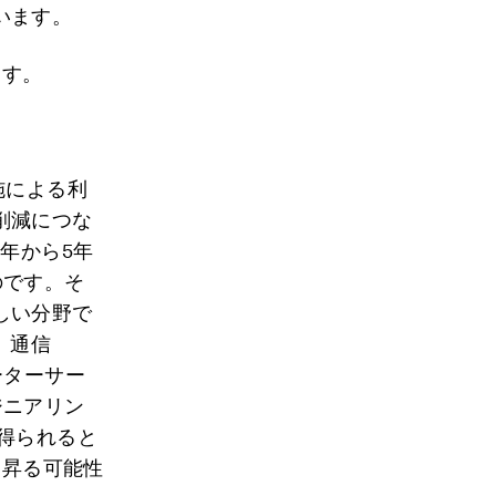
います。
ます。
施による利
削減につな
年から5年
のです。そ
しい分野で
、通信
ーターサー
ジニアリン
得られると
も昇る可能性