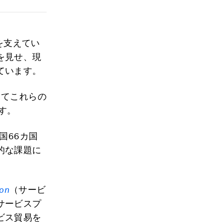
を支えてい
を見せ、現
ています。
してこれらの
す。
国66カ国
的な課題に
ion
（サービ
サービスプ
ビス貿易を