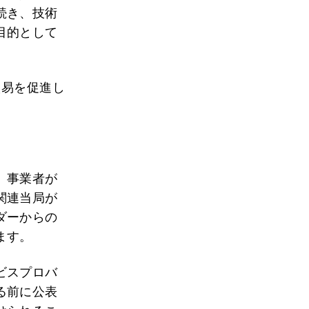
続き、技術
目的として
貿易を促進し
、事業者が
関連当局が
ダーからの
ます。
ビスプロバ
る前に公表