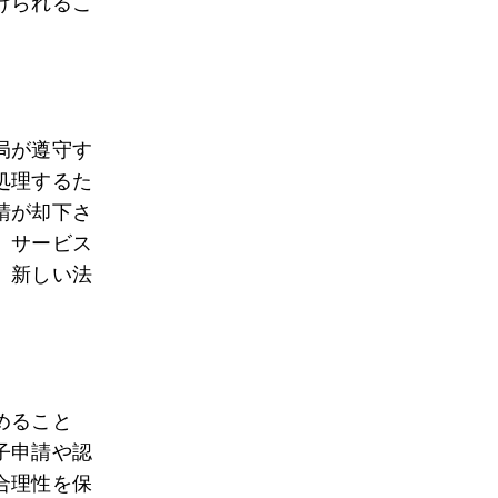
けられるこ
局が遵守す
処理するた
請が却下さ
、サービス
、新しい法
めること
子申請や認
合理性を保