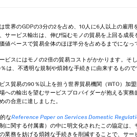
は世界のGDPの3分の2を占め、10人に6人以上の雇用
、サービス輸出は、伸び悩むモノの貿易を上回る成長
価値ベースで貿易全体のほぼ半分を占めるまでになっ
ービスにはモノの2倍の貿易コストがかかります。そ
0％は、不透明な規制や煩雑な手続きに由来するもので
ビス貿易の90％以上を担う世界貿易機関（WTO）加盟
場への輸出を望むサービスプロバイダーが抱える実務
めの合意に達しました。
表的な
Reference Paper on Services Domestic Regulat
制に関する付属書）の中に明文化されたこの協定は、
の業務を妨げる煩雑な手続きを削減することで、サー