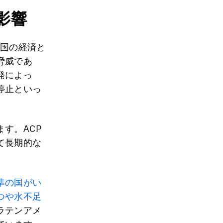
影響
国の経済と
脅威であ
発によっ
停止といっ
す。ACP
て長期的な
準の国がい
つや水不足
ラテンアメ