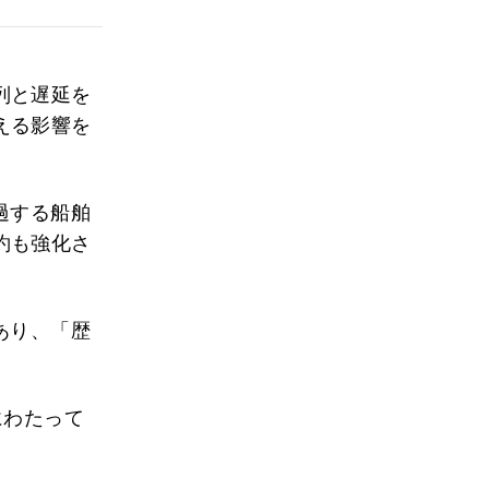
列と遅延を
える影響を
過する船舶
約も強化さ
あり、「歴
にわたって