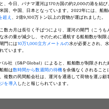
ると、今日、パナマ運河は170カ国の約2,000の港を結
米国、中国、日本となっています。2022年には、船
回を超え
、2億9,100万トン以上の貨物が運ばれました。
こ数カ月は長引く干ばつにより、運河の閘門（こうも
な水の量が減少し、そのために通航する船舶数が制限
閘門には
10万1,000立方メートルの
水が必要とされ、
れています。
バル社（S&P Global）によると、船舶数が制限され
船舶は
数時間から数週間の待機
を余儀なくされること
、複数の民間船会社は、運河を通過して荷物を運ぶ顧
ジを導入
したと報じられています。