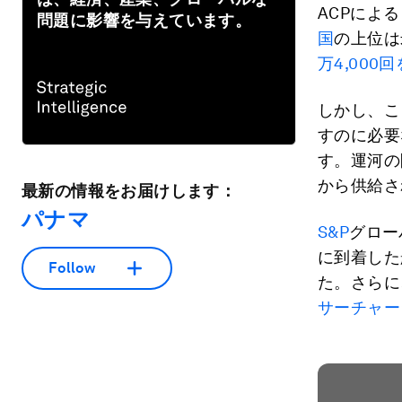
ACPによ
問題に影響を与えています。
国
の上位は
万4,000
しかし、こ
すのに必要
す。運河の
から供給さ
最新の情報をお届けします：
パナマ
S&P
グロー
に到着した
Follow
た。さらに
サーチャー