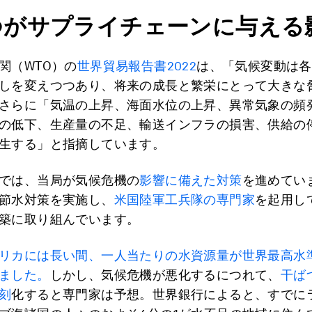
つがサプライチェーンに与える
関（WTO）の
世界貿易報告書2022
は、「気候変動は各
しを変えつつあり、将来の成長と繁栄にとって大きな
さらに「気温の上昇、海面水位の上昇、異常気象の頻
の低下、生産量の不足、輸送インフラの損害、供給の
生する」と指摘しています。
では、当局が気候危機の
影響に備えた対策
を進めていま
節水対策を実施し、
米国陸軍工兵隊の専門家
を起用し
築に取り組んでいます。
リカには長い間、一人当たりの水資源量が世界最高水
ました。
しかし、気候危機が悪化するにつれて、
干ば
刻
化すると専門家は予想。世界銀行によると、すでに