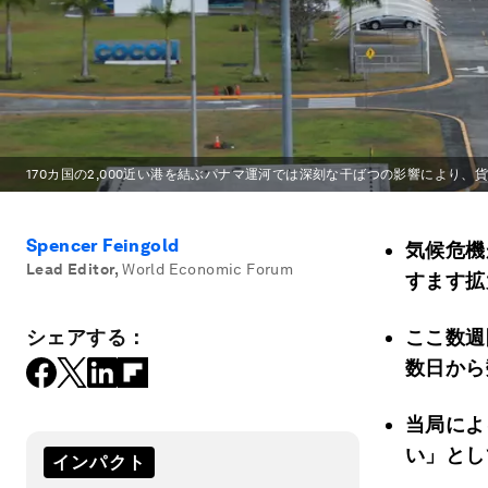
170カ国の2,000近い港を結ぶパナマ運河では深刻な干ばつの影響により
Spencer Feingold
気候危機
Lead Editor
,
World Economic Forum
すます拡
シェアする：
ここ数週
数日から
当局によ
い」とし
インパクト