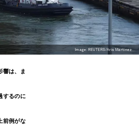
Image:
REUTERS/Aris Martinez
影響は、ま
過するのに
上前例がな