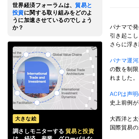
世界経済フォーラムは、
貿易と
投資
に関する取り組みをどのよ
うに加速させているのでしょう
パナマで発
か？
引き起こし
さらに浮き
パナマ運河
の数を制限
れました。
ACPは声
史上前例が
大西洋と太
大きな絵
国際貿易の
調さしモニターする
貿易と投資
は、経済、産業、グローバルな