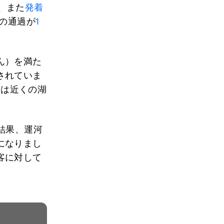
び、また
発着
舶の通過が
1
ん）を満た
されていま
水は近くの湖
た結果、運河
になりまし
客に対して