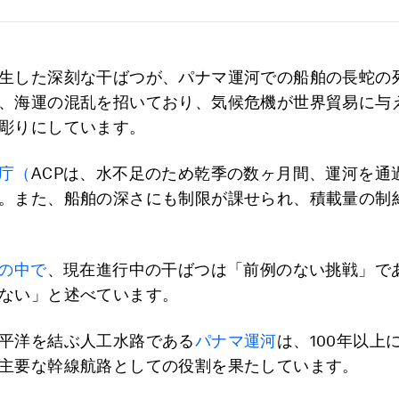
生した深刻な干ばつが、パナマ運河での船舶の長蛇の
、海運の混乱を招いており、気候危機が世界貿易に与
彫りにしています。
庁（
ACPは、水不足のため乾季の数ヶ月間、運河を通
。また、船舶の深さにも制限が課せられ、積載量の制
明の中で
、現在進行中の干ばつは「前例のない挑戦」で
ない」と述べています。
平洋を結ぶ人工水路である
パナマ運河
は、100年以上
主要な幹線航路としての役割を果たしています。