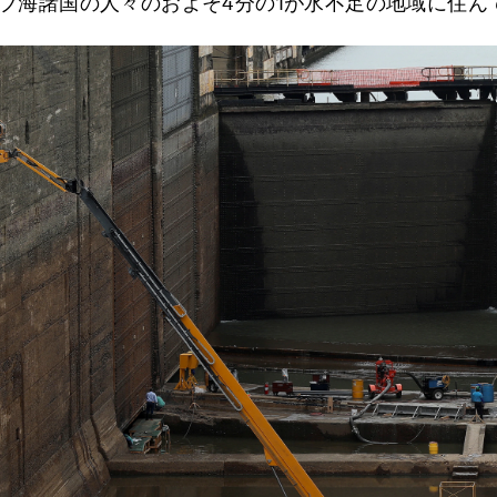
ブ海諸国の人々のおよそ4分の1が水不足の地域に住ん