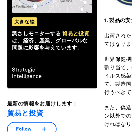
1.
製品の安
大きな絵
調さしモニターする
貿易と投資
出荷された
は、経済、産業、グローバルな
てはなりま
問題に影響を与えています。
世界保健機
割り当て、
イルス感染
て、製造国
行うべきで
最新の情報をお届けします：
また、偽造
貿易と投資
ン以外での
ければなり
Follow