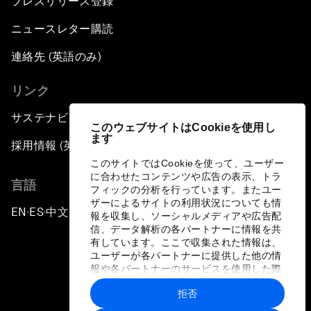
プレスリリース登録
ニュースレター購読
連絡先 (英語のみ)
リンク
サステナビリティへの取り組み
このウェブサイトはCookieを使用し
ます
採用情報 (英語のみ)
このサイトではCookieを使って、ユーザー
に合わせたコンテンツや広告の表示、トラ
言語
フィックの分析を行っています。またユー
ザーによるサイトの利用状況についても情
EN
ES
中文
日本語
▪
▪
▪
報を収集し、ソーシャルメディアや広告配
信、データ解析の各パートナーに情報を共
有しています。ここで収集された情報は、
ユーザーが各パートナーに提供した他の情
報や各パートナーのサービスを使用した際
に収集された情報と組み合わされ、各パー
拒否
トナーによって使用されることがありま
プライバシーポリシーと利用規約
す。