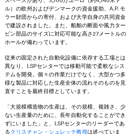
スペースがあり、3,700万ユーロ（約4,140米ド
ル）の欧州およびデンマークの資金援助、A.P. モ
ラー財団からの寄付、および大学自身の共同資金
で建設されました。また、船舶の断面や風力ター
ビン部品のサイズに対応可能な高さ27メートルの
ホールが備わっています。
従来の固定された自動化設備に依存する工場とは
異なり、LSPセンターでは移動可能で柔軟なシス
テムを開発。個々の作業だけでなく、大型かつ多
様な製品に対応した生産全体の流れそのものを見
直すことを最終目標としています。
「大規模構造物の生産は、その規模、複雑さ、少
ない生産量のために、長年自動化することができ
ずにいました」と、LSPセンターのリーダーであ
る
クリスチャン・シュレッテ教授
は述べていま