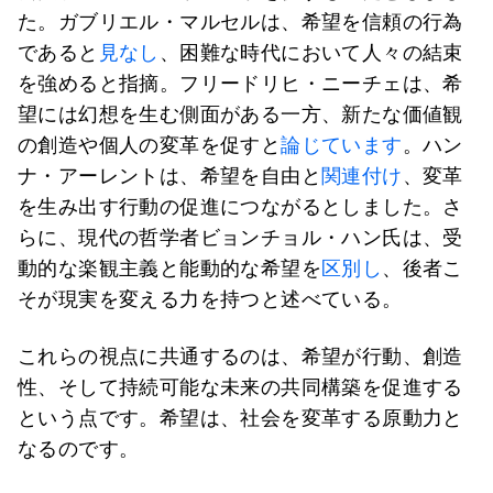
た。ガブリエル・マルセルは、希望を信頼の行為
であると
見なし
、困難な時代において人々の結束
を強めると指摘。フリードリヒ・ニーチェは、希
望には幻想を生む側面がある一方、新たな価値観
の創造や個人の変革を促すと
論じています
。ハン
ナ・アーレントは、希望を自由と
関連付け
、変革
を生み出す行動の促進につながるとしました。さ
らに、現代の哲学者ビョンチョル・ハン氏は、受
動的な楽観主義と能動的な希望を
区別し
、後者こ
そが現実を変える力を持つと述べている。
これらの視点に共通するのは、希望が行動、創造
性、そして持続可能な未来の共同構築を促進する
という点です。希望は、社会を変革する原動力と
なるのです。