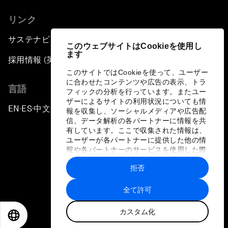
リンク
サステナビリティへの取り組み
このウェブサイトはCookieを使用し
ます
採用情報 (英語のみ)
このサイトではCookieを使って、ユーザー
に合わせたコンテンツや広告の表示、トラ
言語
フィックの分析を行っています。またユー
ザーによるサイトの利用状況についても情
EN
ES
中文
日本語
▪
▪
▪
報を収集し、ソーシャルメディアや広告配
信、データ解析の各パートナーに情報を共
有しています。ここで収集された情報は、
ユーザーが各パートナーに提供した他の情
報や各パートナーのサービスを使用した際
に収集された情報と組み合わされ、各パー
拒否
トナーによって使用されることがありま
プライバシーポリシーと利用規約
す。
全て許可
サイトマップ
カスタム化
©
2026
世界経済フォーラム
EN
ES
中文
日本語