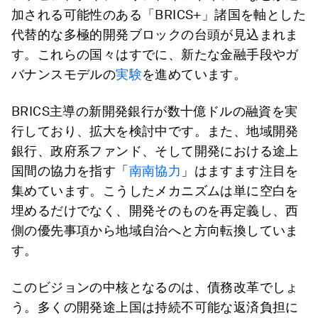
加される可能性のある「BRICS+」諸国を軸とした
代替的な多極的開発ブロックの台頭が見込まれま
す。これらの国々はすでに、新たな金融手段やガ
バナンスモデルの
実験
を進めています。
BRICS主導の新開発銀行が数十億ドルの融資を実
行しており、拡大を検討中です。また、地域開発
銀行、政府系ファンド、そして開発における途上
国間の協力を指す「
南南協力
」はますます注目を
集めています。こうしたメカニズムは単に空白を
埋めるだけでなく、開発そのものを再定義し、西
側の優先事項から地域自治へと方向転換していま
す。
このビジョンの中核となるのは、債務改革でしょ
う。多くの開発途上国は持続不可能な返済負担に