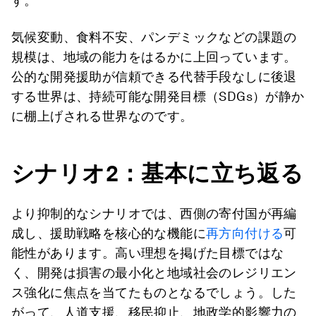
す。
気候変動、食料不安、パンデミックなどの課題の
規模は、地域の能力をはるかに上回っています。
公的な開発援助が信頼できる代替手段なしに後退
する世界は、持続可能な開発目標（SDGs）が静か
に棚上げされる世界なのです。
シナリオ
2
：基本に立ち返る
より抑制的なシナリオでは、西側の寄付国が再編
成し、援助戦略を核心的な機能に
再方向付ける
可
能性があります。高い理想を掲げた目標ではな
く、開発は損害の最小化と地域社会のレジリエン
ス強化に焦点を当てたものとなるでしょう。した
がって、人道支援、移民抑止、地政学的影響力の