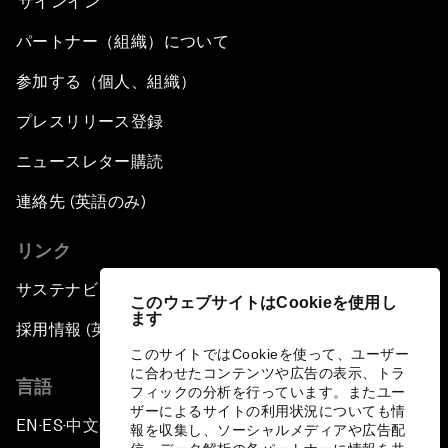
サインイン
パートナー（組織）について
参加する（個人、組織）
プレスリリース登録
ニュースレター購読
連絡先 (英語のみ)
リンク
サステナビリティへの取り組み
このウェブサイトはCookieを使用し
ます
採用情報 (英語のみ)
このサイトではCookieを使って、ユーザー
に合わせたコンテンツや広告の表示、トラ
言語
フィックの分析を行っています。またユー
ザーによるサイトの利用状況についても情
EN
ES
中文
日本語
▪
▪
▪
報を収集し、ソーシャルメディアや広告配