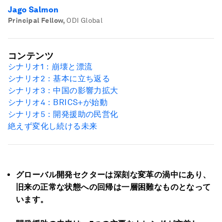
Jago Salmon
Principal Fellow
,
ODI Global
コンテンツ
シナリオ
1
：崩壊と漂流
シナリオ
2
：基本に立ち返る
シナリオ
3
：中国の影響力拡大
シナリオ4：BRICS+が始動
シナリオ
5
：開発援助の民営化
絶えず変化し続ける未来
グローバル開発セクターは深刻な変革の渦中にあり、
旧来の正常な状態への回帰は一層困難なものとなって
います。