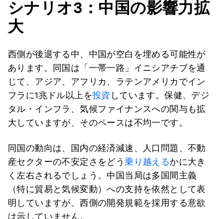
シナリオ
3
：中国の影響力拡
大
西側が後退する中、中国が空白を埋める可能性が
あります。同国は「一帯一路」イニシアチブを通
じて、アジア、アフリカ、ラテンアメリカでイン
フラに1兆ドル以上を
投資
しています。保健、デジ
タル・インフラ、気候ファイナンスへの関与も拡
大していますが、そのペースは不均一です。
同国の動向は、国内の経済減速、人口問題、不動
産セクターの不安定さをどう
乗り越える
かに大き
く左右されるでしょう。中国当局は多国間主義
（特に貿易と気候変動）への支持を依然として表
明していますが、西側の開発規範を採用する意欲
は示していません。