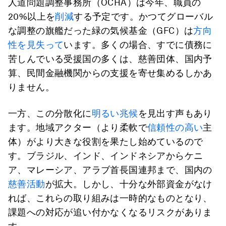
人道問題調整事務所（OCHA）は今年、職員の
20%以上を
削減
する予定です。かつてグローバル
な調整の旗艦だった緑の気候基金（GFC）は
方向
性を見失って
います。多くの場合、すでに債務に
苦しんでいる受援国の多くは、慈善団体、国内予
算、民間金融機関からの支援を寄せ集めるしかあ
りません。
一方、この分散化に
明るい兆候
を見出す声もあり
ます。地域アクター（より柔軟で
信頼性の高い
主
体）がより大きな役割を果たし始めているので
す。ブラジル、インド、インドネシアからケニ
ア、マレーシア、アラブ首長国連邦まで、国内の
慈善活動
が拡大。しかし、十分な外部資金がなけ
れば、これらの取り組みは一時的なものとなり、
課題への対応が追い付かなくなるリスクがありま