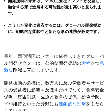
開発援助の未来は、5つの主要なトレンドが交差し、
融合する形で進展する可能性が最も高いと見られま
す。
こうした変化に適応するには、グローバル開発援助
に、戦略的な柔軟性と新たな形の連携が必要です。
長年、西側諸国のドナーに依存してきたグローバ
ル開発セクターは、公的な開発援助の
大幅
かつ
急
激な
削減に直面しています。
開発援助の危機は、数万人に及ぶ労働者やサービ
スの受益者に影響を及ぼすだけでなく、食料安全
保障、貧困削減、医療と教育の提供、紛争予防、
平和維持といった分野にも
連鎖的な打撃
をもたら
しています。