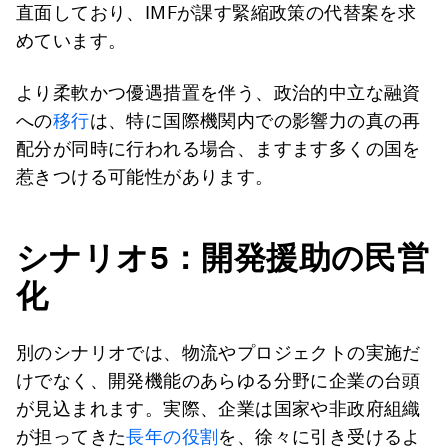
直面しており、IMFが課す緊縮政策の代替案を求
めています。
より柔軟かつ優遇措置を伴う、政治的中立な融資
への
移行
は、特に国際機関内での影響力の真の再
配分が同時に行われる場合、ますます多くの国を
惹きつける可能性があります。
シナリオ
5
：開発援助の民営
化
別のシナリオでは、物流やプロジェクトの実施だ
けでなく、開発機能のあらゆる分野に企業の台頭
が見込まれます。実際、企業は国家や非政府組織
が担ってきた
長年の役割
を、徐々に引き受けるよ