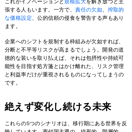
これがイノベーションと
規模拡大
を解き放つと主
張する人もいます。一方で、
責任の欠如
、
搾取的
な価格設定
、公的信頼の侵食を警告する声もあり
ます。
企業へのシフトを規制する枠組みが欠如すれば、
分断と不平等リスクが高まるでしょう。開発の道
徳的な装いを取り払えば、それは包摂性や持続可
能性を目指す処方箋とはかけ離れた、リスク管理
と利益率だけが重視されるものになってしまうの
です。
絶えず変化し続ける未来
これらの5つのシナリオは、移行期にある世界を反
映しています。寄付国主導の、線形的、階層的、