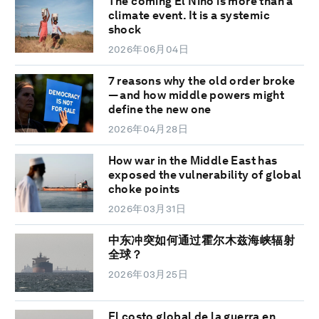
The coming El Niño is more than a
climate event. It is a systemic
shock
2026年06月04日
7 reasons why the old order broke
— and how middle powers might
define the new one
2026年04月28日
How war in the Middle East has
exposed the vulnerability of global
choke points
2026年03月31日
中东冲突如何通过霍尔木兹海峡辐射
全球？
2026年03月25日
El costo global de la guerra en