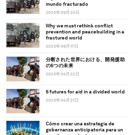
mundo fracturado
2025年09月23日
Why we must rethink conflict
prevention and peacebuilding in a
fractured world
2025年09月17日
分断された世界における、開発援助
の5つの未来
2025年04月22日
5 futures for aid in a divided world
2025年04月21日
Cómo crear una estrategia de
gobernanza anticipatoria para un