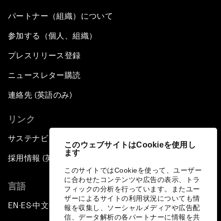
パートナー（組織）について
参加する（個人、組織）
プレスリリース登録
ニュースレター購読
連絡先 (英語のみ)
リンク
サステナビリティへの取り組み
このウェブサイトはCookieを使用し
ます
採用情報 (英語のみ)
このサイトではCookieを使って、ユーザー
に合わせたコンテンツや広告の表示、トラ
言語
フィックの分析を行っています。またユー
ザーによるサイトの利用状況についても情
EN
ES
中文
日本語
▪
▪
▪
報を収集し、ソーシャルメディアや広告配
信、データ解析の各パートナーに情報を共