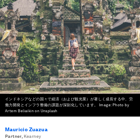
インドネシアなどの国々で経済（および観光業）が著しく成長する中、労
働力開発とインフラ整備の課題が深刻化しています。
Image:
Photo by
Artem Beliaikin on Unsplash
Mauricio Zuazua
Partner
,
Kearney