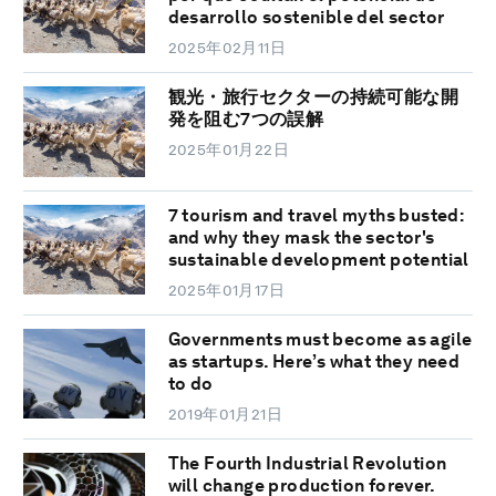
desarrollo sostenible del sector
2025年02月11日
観光・旅行セクターの持続可能な開
発を阻む7つの誤解
2025年01月22日
7 tourism and travel myths busted:
and why they mask the sector's
sustainable development potential
2025年01月17日
Governments must become as agile
as startups. Here’s what they need
to do
2019年01月21日
The Fourth Industrial Revolution
will change production forever.