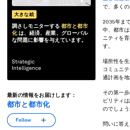
で、多くの
大きな絵
2035年
調さしモニターする
都市と都市
中、都市は
化
は、経済、産業、グローバル
ニティを育
な問題に影響を与えています。
す。
場所性を生
コミュニテ
通計画を地
その第一歩
最新の情報をお届けします：
ビリティは
都市と都市化
のでしょう
Follow
問いに答え