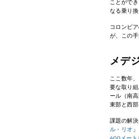
ことができ
なる乗り換
コロンビア
が、この手
メデ
ここ数年、
要な取り組
ール（南高
東部と西部
課題の解決
ル・リオ
」
400メー