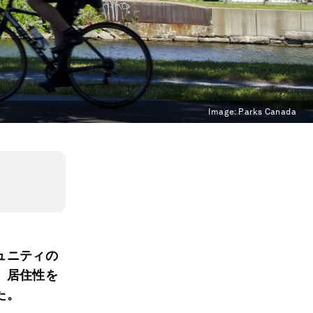
Image:
Parks Canada
ュニティの
、居住性を
た。