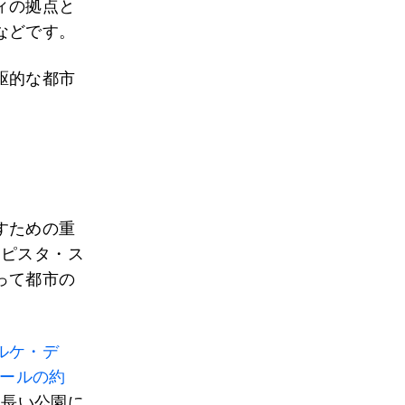
ィの拠点と
などです。
駆的な都市
すための重
トピスタ・ス
って都市の
。
ルケ・デ
ールの約
細長い公園に