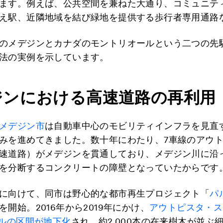
ます。例えば、公共空間を兼ねた大通り、コミュニテ
え駅、近隣地域を結び緑地を提供する歩行者専用通路
のメデジンとカナダのモントリオールという二つの先
法の実例を示しています。
ジンにおける高速道路の再利用
メデジン市
は自動車中心のモビリティインフラを見直
みを進めてきました。数十年にわたり、7車線のアウ
速道路）がメデジンを貫通しており、メデジン川に沿
を分断するコンクリートの障壁となっていたからです
に向けて、同市は野心的な都市再生プロジェクト「
パ
を開始。2016年から2019年にかけ、
アウトピスタ・ス
トルの区間が地下化
され、約2,000本の在来樹木が並ぶ