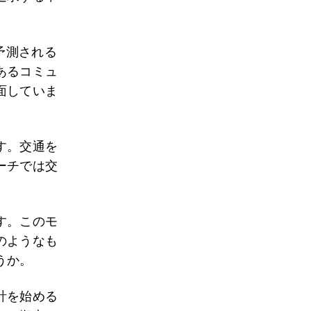
予測される
あるコミュ
面していま
す。交通を
ーチでは交
す。このモ
のようなも
うか。
計を始める