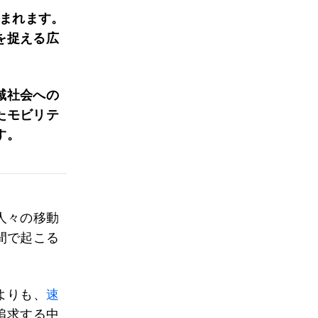
まれます。
を捉える広
域社会への
たモビリテ
す。
人々の移動
間で起こる
よりも、
速
追求する中