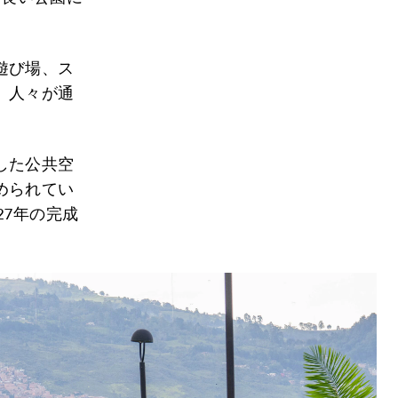
遊び場、ス
、人々が通
した公共空
められてい
27年の完成