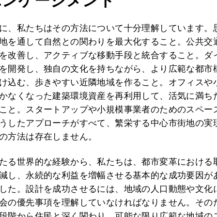
エンゲージメント
に、私たちはその方法について十分理解しています。
地を通して自然との関わりを最大化すること。公共交
を改善し、アクティブな移動手段と統合すること。ダ
を開発し、独自の文化を持ちながら、より広範な都市
け込む、歩きやすい近隣地域を作ること。オフィスや
かなくなった建築環境資産を再利用して、活気に満ち
こと。スタートアップや小規模事業者のためのスペー
うしたアプローチがすべて、繁栄する中心市街地の実
の方法は存在しません。
たる世界的な経験から、私たちは、都市変革における
減し、永続的な利益を増幅させる基本的な成功要因が
した。設計を成功させるには、地域の人口動態や文化
会の優先事項を理解していなければなりません。その
段階から住民と深く関わり、可能な限り広範な地域の