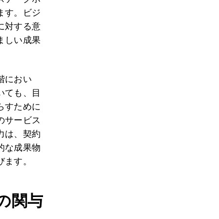
ます。ビジ
に対する意
ましい成果
階におい
いても、目
らすために
のサービス
力は、契約
的な成果物
びます。
の関与