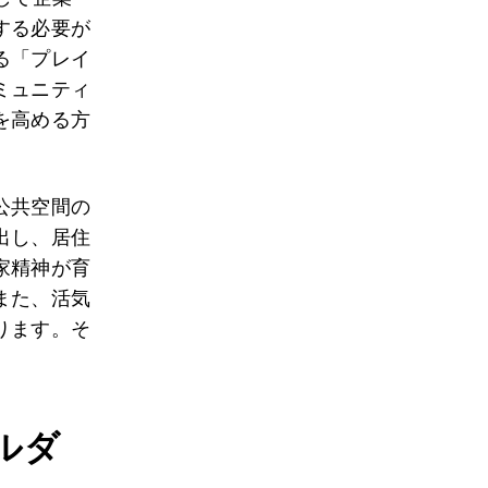
する必要が
る「プレイ
ミュニティ
を高める方
公共空間の
出し、居住
家精神が育
また、活気
ります。そ
ルダ