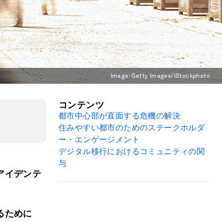
Image:
Getty Images/iStockphoto
コンテンツ
都市中心部が直面する危機の解決
住みやすい都市のためのステークホルダ
ー・エンゲージメント
デジタル移行におけるコミュニティの関
与
アイデンテ
るために