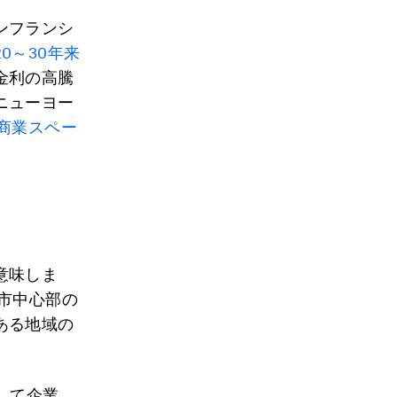
ンフランシ
20～30年来
金利の高騰
ニューヨー
商業スペー
意味しま
市中心部の
ある地域の
。
して企業