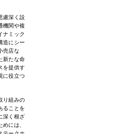
思慮深く設
通機関や複
イナミック
構造にシー
小売店な
た新たな命
スを提供す
現に役立つ
取り組みの
あることを
に深く根ざ
ためには、
ステークホ