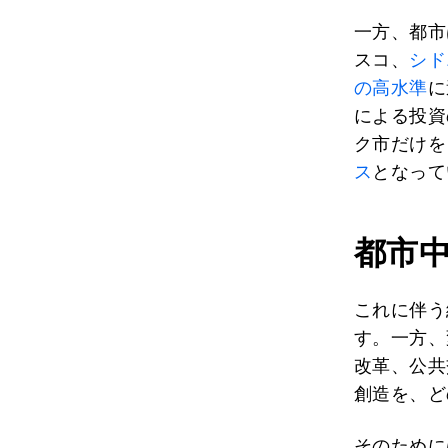
一方、都市
スコ、
シド
の高水準
に
による投資
ク市だけを
ス
となって
都市
これに伴う
す。一方、
改革、公共
創造を、ど
そのために