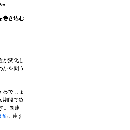
ん。
を巻き込む
途が変化し
のかを問う
えるでしょ
短期間で終
す。国連
8％
に達す