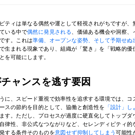
ピティは単なる偶然や運として軽視されがちですが、
ている中で
偶然に発見される
、価値ある機会や洞察、
です。これは
準備、オープンな姿勢、そして予期せぬ
で生まれる現象であり、組織が「驚き」を「戦略的優
とを可能にします。
がチャンスを逃す要因
うに、スピード重視で効率性を追求する環境では、コ
ースの節約を目的として、協働と創造性を
「設計」し
ます。ただし、プロセスが過度に硬直化してトップダ
自律性、非公式なつながりなど、セレンディピティ的
発する条件そのものを
意図せず抑制してしまう
可能性