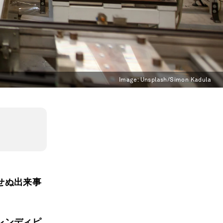
Image:
Unsplash/Simon Kadula
せぬ出来事
レンディピ