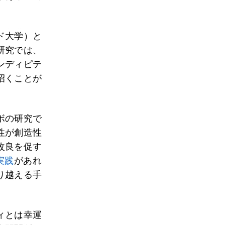
ド大学）と
研究では、
ンディピテ
招くことが
ボの研究で
性が創造性
改良を促す
実践
があれ
り越える手
ィとは幸運