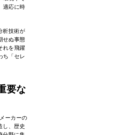
、適応に時
分析技術が
期せぬ事態
それを飛躍
わち「セレ
重要な
薬メーカーの
造し、歴史
療分野に集