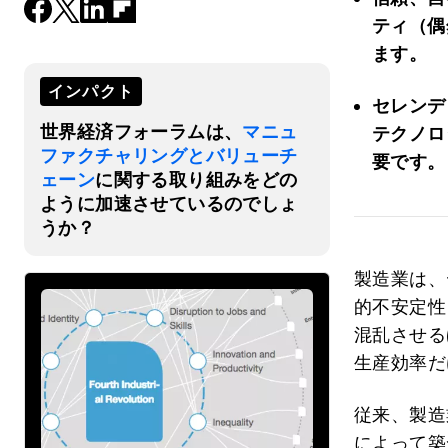
ティ（偶
ます。
インパクト
セレンデ
世界経済フォーラムは、
マニュ
テクノロ
ファクチャリングとバリューチ
要です。
ェーン
に関する取り組みをどの
ように加速させているのでしょ
うか？
製造業は、
的不安定性
混乱させる
生産効率だ
従来、製造
によって築