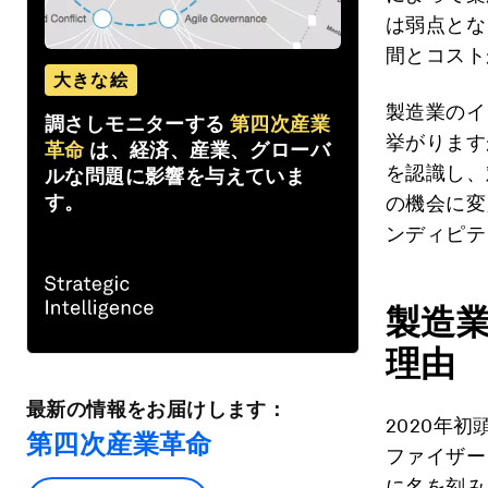
は弱点とな
間とコスト
大きな絵
製造業のイ
調さしモニターする
第四次産業
挙がります
革命
は、経済、産業、グローバ
を認識し、
ルな問題に影響を与えていま
す。
の機会に変
ンディピテ
製造
理由
最新の情報をお届けします：
2020年
第四次産業革命
ファイザー
に名を刻み