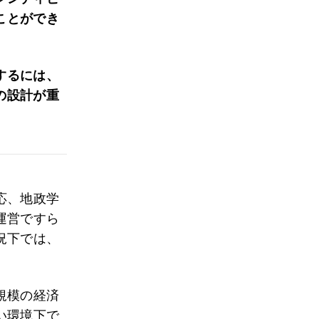
ことができ
するには、
の設計が重
応、地政学
運営ですら
況下では、
規模の経済
い環境下で