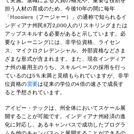
て実施。退職による人員の補充や、重要な役割を
担う人材の育成のため、今後10年の間に毎年
「Hoosiers（フージャー）」の通称で知られるイ
ンディアナ州民8万2,000人のリスキリングまたは
アップスキルする必要があると示しています。必
要なトレーニングには、非学位資格、ライセン
ス、マイクロクレデンシャル、外部資格などさま
ざまな形式が含まれます。また、現在インディア
ナ州の雇用主のうち、スキルベースの採用を行っ
ているのは5％未満と見積もられていますが、非学
位資格の
需要
は従来の学位の4倍の速さで成長す
ると予想されています。
アイビー・テックは、州全体においてスケール展
開することが可能です。インディアナ州経済の進
化に対応し、あるキャンパスで成功したプログラ
ムを他のキャンパスへと展開することができるの