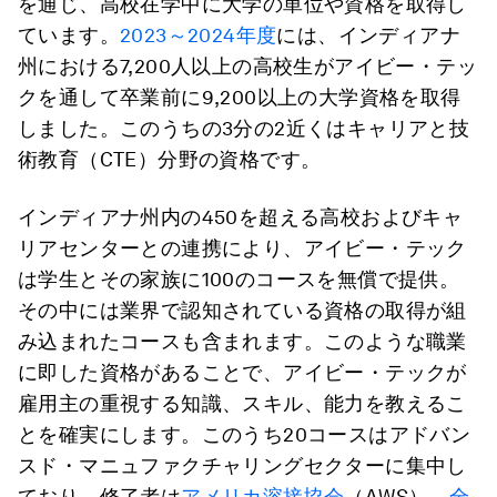
を通じ、高校在学中に大学の単位や資格を取得し
ています。
2023～2024年度
には、インディアナ
州における7,200人以上の高校生がアイビー・テッ
クを通して卒業前に9,200以上の大学資格を取得
しました。このうちの3分の2近くはキャリアと技
術教育（CTE）分野の資格です。
インディアナ州内の450を超える高校およびキャ
リアセンターとの連携により、アイビー・テック
は学生とその家族に100のコースを無償で提供。
その中には業界で認知されている資格の取得が組
み込まれたコースも含まれます。このような職業
に即した資格があることで、アイビー・テックが
雇用主の重視する知識、スキル、能力を教えるこ
とを確実にします。このうち20コースはアドバン
スド・マニュファクチャリングセクターに集中し
ており、修了者は
アメリカ溶接協会
（AWS）、
全