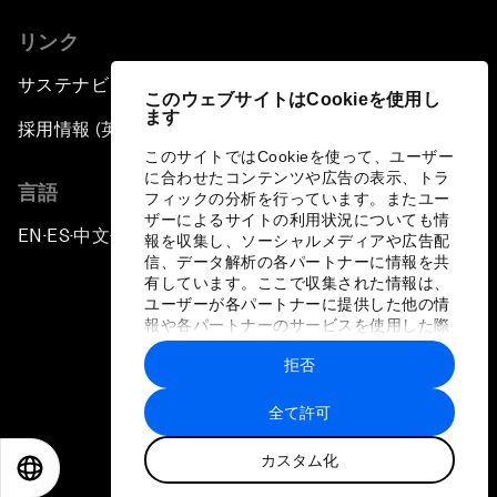
リンク
サステナビリティへの取り組み
このウェブサイトはCookieを使用し
ます
採用情報 (英語のみ)
このサイトではCookieを使って、ユーザー
に合わせたコンテンツや広告の表示、トラ
言語
フィックの分析を行っています。またユー
ザーによるサイトの利用状況についても情
EN
ES
中文
日本語
▪
▪
▪
報を収集し、ソーシャルメディアや広告配
信、データ解析の各パートナーに情報を共
有しています。ここで収集された情報は、
ユーザーが各パートナーに提供した他の情
報や各パートナーのサービスを使用した際
に収集された情報と組み合わされ、各パー
拒否
トナーによって使用されることがありま
プライバシーポリシーと利用規約
す。
全て許可
サイトマップ
カスタム化
©
2026
世界経済フォーラム
EN
ES
中文
日本語