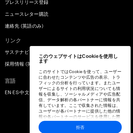
プレスリリース登録
ニュースレター購読
連絡先 (英語のみ)
リンク
サステナビリティへの取り組み
このウェブサイトはCookieを使用し
ます
採用情報 (英語のみ)
このサイトではCookieを使って、ユーザー
に合わせたコンテンツや広告の表示、トラ
言語
フィックの分析を行っています。またユー
ザーによるサイトの利用状況についても情
EN
ES
中文
日本語
▪
▪
▪
報を収集し、ソーシャルメディアや広告配
信、データ解析の各パートナーに情報を共
有しています。ここで収集された情報は、
ユーザーが各パートナーに提供した他の情
報や各パートナーのサービスを使用した際
に収集された情報と組み合わされ、各パー
拒否
トナーによって使用されることがありま
プライバシーポリシーと利用規約