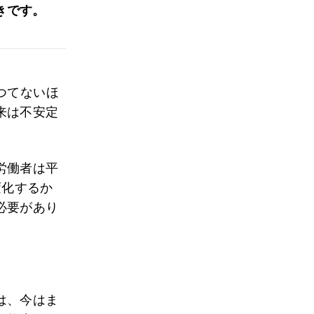
きです。
つてないほ
来は不安定
労働者は平
変化するか
必要があり
は、今はま