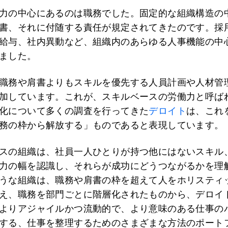
力の中心にあるのは職務でした。固定的な組織構造の
書、それに付随する責任が規定されてきたのです。採
給与、社内異動など、組織内のあらゆる人事機能の中
ました。
職務や肩書よりもスキルを優先する人員計画や人材管
加しています。これが、スキルベースの労働力と呼ば
化について多くの調査を行ってきた
デロイト
は、これ
務の枠から解放する」ものであると表現しています。
スの組織は、社員一人ひとりが持つ他にはないスキル
力の幅を認識し、それらが成功にどうつながるかを理
うな組織は、職務や肩書の枠を超えて人をホリスティ
え、職務を部門ごとに階層化されたものから、デロイ
よりアジャイルかつ流動的で、より意味のある仕事の
する、仕事を整理するためのさまざまな方法のポート