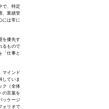
中で、特定
用、業績管
心には常に
理を優先す
れるもので
を「仕事と
、マインド
解していま
ック（全体
トの言葉を
パッケージ
フォリオで