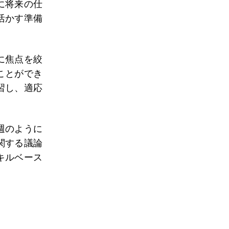
に将来の仕
活かす準備
に焦点を絞
ことができ
習し、適応
週のように
関する議論
キルベース