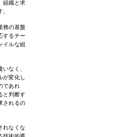
。組織と求
す。
業務の基盤
応するチー
ャイルな組
違いなく、
ルが変化し
のであれ
ると判断す
求されるの
されなくな
る技術的要