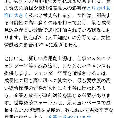
す。現在の労働市場の分断状況を勘案すれば、雇
用喪失の負担や技能格差拡大の影響が
とりわけ女
性に大きく
及ぶと考えられます。女性は、消失す
る可能性の高い多くの職を担っており、最も成長
見込みが高い分野で過小評価されている状況にあ
ります。例えばAI（人工知能）の分野では、女性
労働者の割合は22％に過ぎません。
とはいえ、新しい雇用創出源は、仕事の未来にジ
ェンダー平等を組み込む、またとないチャンスも
提供します。ジェンダー平等を飛躍させるには、
成長性の最も高い職への就業や、最も要求度の高
い総合技能の習得が女性にも平等に行われるよ
う、企業と政府が事前対策を講じる必要がありま
す。世界経済フォーラムは、最も速いペースで成
長する5つの職種を見極め、数において男女平等な
雇用に努めるよう、
企業に求めています
。