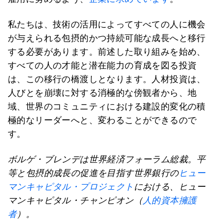
私たちは、技術の活用によってすべての人に機会
が与えられる包摂的かつ持続可能な成長へと移行
する必要があります。前述した取り組みを始め、
すべての人の才能と潜在能力の育成を図る投資
は、この移行の橋渡しとなります。人材投資は、
人びとを崩壊に対する消極的な傍観者から、地
域、世界のコミュニティにおける建設的変化の積
極的なリーダーへと、変わることができるので
す。
ボルゲ・ブレンデは世界経済フォーラム総裁。平
等と包摂的成長の促進を目指す世界銀行の
ヒュー
マンキャピタル・プロジェクト
における、ヒュー
マンキャピタル・チャンピオン（
人的資本擁護
者
）
。