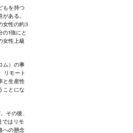
どもを持つ
性がある。
の女性の約3
分の1強にと
の女性上級
コム）の事
、リモート
率と生産性
うことにな
だ。その後、
社ではリモ
進への懸念