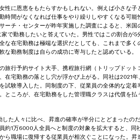
女性に恩恵をもたらすかもしれない。例えば小さな子
勤時間がなくなれば仕事をやり繰りしやすくなる可能
サーチ・センターが昨年実施した調査によると、米国
に家で勤務したいと答えていた。男性ではこの割合が5
全な在宅勤務は極端な選択だとしても、これまで多く
軟な勤務制度は自らの成功に寄与したと認めている。
の旅行予約サイト大手、携程旅行網（トリップドット
、在宅勤務の落とし穴が浮かび上がる。同社は2021年
を試験導入した。同制度の下、従業員の全体的な定着
。ところが、在宅勤務をした管理職クラスは代償を払
勤した人々に比べ、昇進の確率が半分にとどまったの
員約1万6000人全員へと制度の対象を拡大すると、同
から職場に復帰する従業員が相次ぐことになった。昇