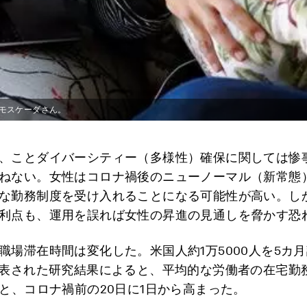
モスケーダさん。
、ことダイバーシティー（多様性）確保に関しては惨
ねない。女性はコロナ禍後のニューノーマル（新常態
な勤務制度を受け入れることになる可能性が高い。し
利点も、運用を誤れば女性の昇進の見通しを脅かす恐
職場滞在時間は変化した。米国人約1万5000人を5カ
公表された研究結果によると、平均的な労働者の在宅勤
日と、コロナ禍前の20日に1日から高まった。