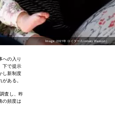
Image:
2021年 ロイター/Lindsey Wasson）
事への入り
）下で提示
かし新制度
れがある。
月調査し、昨
務の頻度は