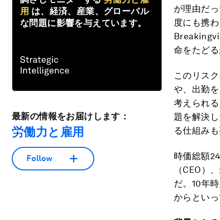
が理由だっ
用
は、経済、産業、グローバル
度にも携わ
な問題に影響を与えています。
Breaki
命をたどる
このリスク
や、出勤を
考えられる
最新の情報をお届けします：
題を解決し
労働力と雇用
る仕組みも
時価総額2
Follow
（CEO）
だ。10年
からといっ