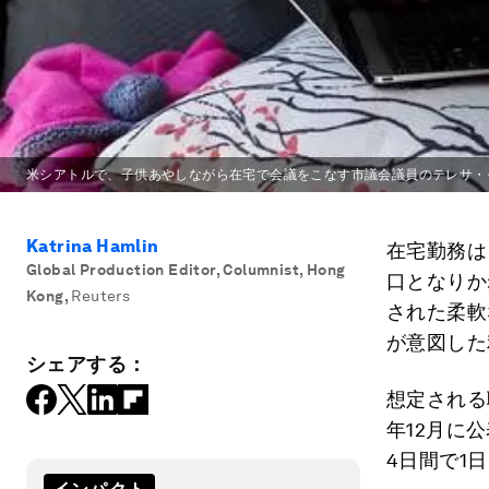
米シアトルで、子供あやしながら在宅で会議をこなす市議会議員のテレサ・
Katrina Hamlin
在宅勤務は
Global Production Editor, Columnist, Hong
口となりか
Kong
,
Reuters
された柔軟
が意図した
シェアする：
想定される
年12月に
4日間で1