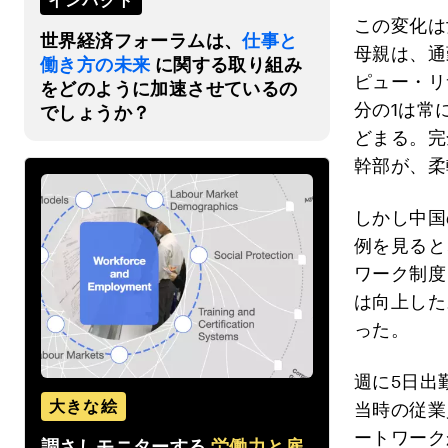
インパクト
この変化は
世界経済フォーラムは、
仕事と
母親は、通
働き方の未来
に関する取り組み
ピュー・リ
をどのように加速させているの
分の1は常
でしょうか？
どまる。完
幹部が、柔
しかし中国
例を見ると
ワーク制度
は向上した
った。
週に5日出
大きな絵
当時の従業
ートワーク
調さしモニターする
労働力と雇