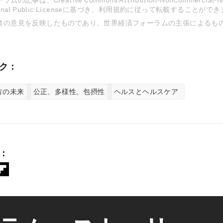
記事は、Creative Commons Attribution-NonCommercial-NoD
national Public Licenseに基づき、利用規約に従って転載することがで
者の意見を反映したものであり、世界経済フォーラムの主張によるも
ク：
方の未来
公正、多様性、包摂性
ヘルスとヘルスケア
：