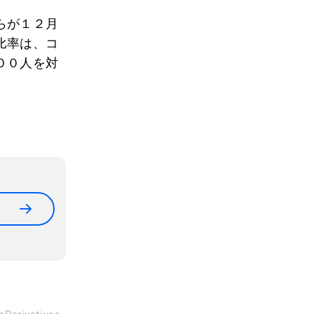
らが１２月
比率は、コ
００人を対