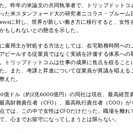
た。昨年の米論文の共同執筆者で、トリップドットコ
った米スタンフォード大の研究者ニコラス・ブルーム
ngviewsに対し、世界が新しい働き方に移行すると、女
かもしれないとの懸念を示した。
に雇用主が対処する方法としては、在宅勤務時間への
アピールする従業員ではなく実績を評価する体系への
。トリップドットコムは仕事の成果に焦点を絞ること
た。また、考課と昇進について従業員が異議を唱える
整えた。
40億ドル（約2兆6000億円）の同社は現在、最高経営
、最高財務責任者（CFO）、最高執行責任者（COO）
時点では、この中で女性はCFOだけだった。職場を離れ
て、心までお留守になってしまうとは限らない。