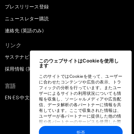
プレスリリース登録
ニュースレター購読
連絡先 (英語のみ)
リンク
サステナビリティへの取り組み
このウェブサイトはCookieを使用し
ます
採用情報 (英語のみ)
このサイトではCookieを使って、ユーザー
に合わせたコンテンツや広告の表示、トラ
言語
フィックの分析を行っています。またユー
ザーによるサイトの利用状況についても情
EN
ES
中文
日本語
▪
▪
▪
報を収集し、ソーシャルメディアや広告配
信、データ解析の各パートナーに情報を共
有しています。ここで収集された情報は、
ユーザーが各パートナーに提供した他の情
報や各パートナーのサービスを使用した際
に収集された情報と組み合わされ、各パー
拒否
トナーによって使用されることがありま