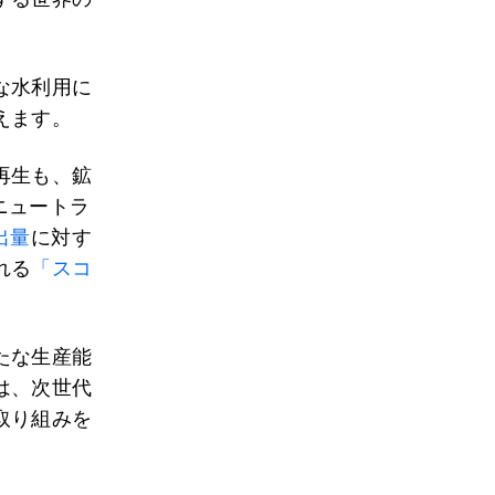
な水利用に
えます。
再生も、鉱
ニュートラ
出量
に対す
れる
「スコ
たな生産能
は、次世代
取り組みを