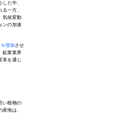
うした中、
れる一方、
。気候変動
ョンの加速
6％増加
させ
、鉱業業界
変革を通じ
若い植物の
の産地は、