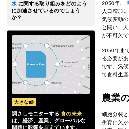
2050年、
水
に関する取り組みをどのよう
に加速させているのでしょう
人口増加に
か？
気候変動の
と闘い、人
が不可欠で
2050年
る必要があ
です。気候
て食料生産
農業
大きな絵
調さしモニターする
食の未来
細胞分裂と
は、経済、産業、グローバルな
生育に欠か
問題に影響を与えています。