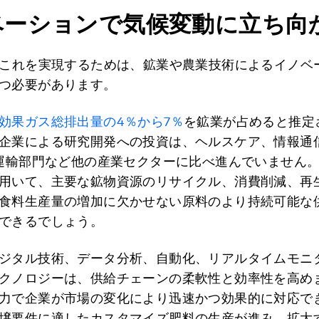
ベーションで気候変動に立ち向
でこれを実現するためは、鉱業や農業技術によるイノベ
つ必要があります。
効果ガス総排出量の4％から7％
を鉱業が占めると推定
企業による研究開発への投資は、ヘルスケア、情報通
、運輸部門など他の産業セクターに比べ進んでいません
用いて、主要な鉱物資源のリサイクル、消費削減、再
食料生産量の増加に欠かせない原料のより持続可能な
できるでしょう。
ジタル技術、データ分析、自動化、リアルタイムモニ
クノロジーは、供給チェーンの柔軟性と効率性を高め
力で企業が市場の変化により迅速かつ効果的に対応で
壌要件に適したカスタマイズ肥料の生産が進み、拡大