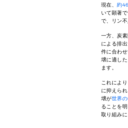
現在、
約4
いて顕著で
で、リン不
一方、炭素
による排出
件に合わせ
壌に適した
ます。
これにより
に抑えられ
壌が
世界の
ることを明
取り組みに