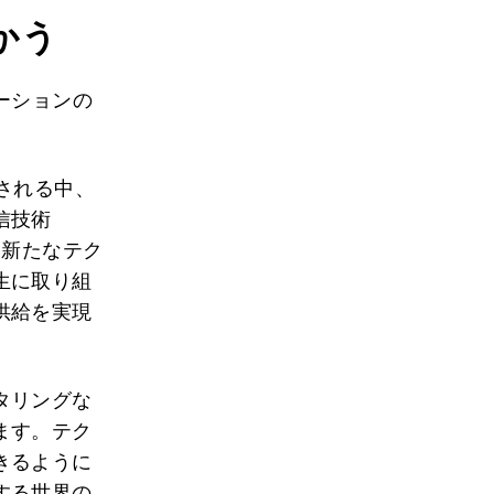
かう
ーションの
される中、
信技術
。新たなテク
生に取り組
供給を実現
タリングな
ます。テク
きるように
する世界の