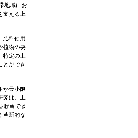
帯地域にお
を支える上
、肥料使用
や植物の要
、特定の土
ことができ
用が最小限
研究は、土
を貯留でき
る革新的な