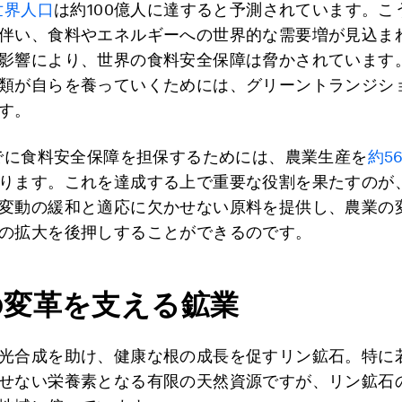
世界人口
は約100億人に達すると予測されています。こ
伴い、食料やエネルギーへの世界的な需要増が見込ま
影響により、世界の食料安全保障は脅かされています
類が自らを養っていくためには、グリーントランジシ
す。
までに食料安全保障を担保するためには、農業生産を
約5
ります。これを達成する上で重要な役割を果たすのが
変動の緩和と適応に欠かせない原料を提供し、農業の
の拡大を後押しすることができるのです。
の変革を支える鉱業
光合成を助け、健康な根の成長を促すリン鉱石。特に
せない栄養素となる有限の天然資源ですが、リン鉱石