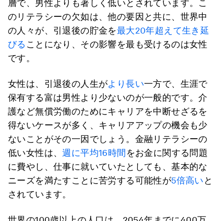
層で、男性よりも著しく低いとされています。こ
のリテラシーの欠如は、他の要因と共に、世界中
の人々が、引退後の貯金を
最大20年超えて生き延
びる
ことになり、その影響を最も受けるのは女性
です。
女性は、引退後の人生が
より長い
一方で、生涯で
保有する富は男性より少ないのが一般的です。介
護など無償労働のためにキャリアを中断せざるを
得ないケースが多く、キャリアアップの機会も少
ないことがその一因でしょう。金融リテラシーの
低い女性は、
週に平均16時間
をお金に関する問題
に費やし、仕事に就いていたとしても、基本的な
ニーズを満たすことに苦労する可能性が
5倍高い
と
されています。
世界の100歳以上の人口は、2054年までに400万