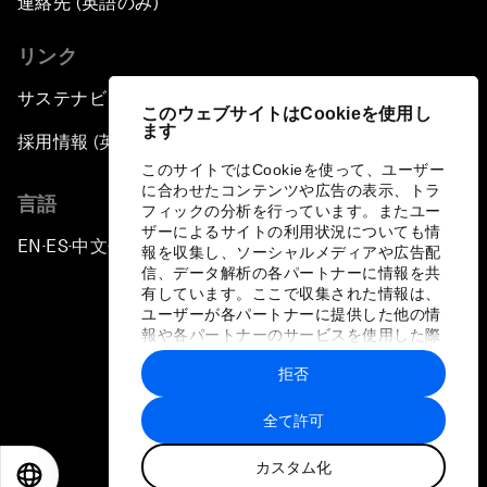
連絡先 (英語のみ)
リンク
サステナビリティへの取り組み
このウェブサイトはCookieを使用し
ます
採用情報 (英語のみ)
このサイトではCookieを使って、ユーザー
に合わせたコンテンツや広告の表示、トラ
言語
フィックの分析を行っています。またユー
ザーによるサイトの利用状況についても情
EN
ES
中文
日本語
▪
▪
▪
報を収集し、ソーシャルメディアや広告配
信、データ解析の各パートナーに情報を共
有しています。ここで収集された情報は、
ユーザーが各パートナーに提供した他の情
報や各パートナーのサービスを使用した際
に収集された情報と組み合わされ、各パー
拒否
トナーによって使用されることがありま
プライバシーポリシーと利用規約
す。
全て許可
サイトマップ
カスタム化
©
2026
世界経済フォーラム
EN
ES
中文
日本語