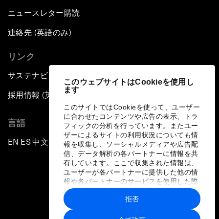
ニュースレター購読
連絡先 (英語のみ)
リンク
サステナビリティへの取り組み
このウェブサイトはCookieを使用し
ます
採用情報 (英語のみ)
このサイトではCookieを使って、ユーザー
に合わせたコンテンツや広告の表示、トラ
言語
フィックの分析を行っています。またユー
ザーによるサイトの利用状況についても情
EN
ES
中文
日本語
▪
▪
▪
報を収集し、ソーシャルメディアや広告配
信、データ解析の各パートナーに情報を共
有しています。ここで収集された情報は、
ユーザーが各パートナーに提供した他の情
報や各パートナーのサービスを使用した際
に収集された情報と組み合わされ、各パー
拒否
トナーによって使用されることがありま
プライバシーポリシーと利用規約
す。