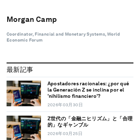
Morgan Camp
Coordinator, Financial and Monetary Systems, World
Economic Forum
最新記事
Apostadores racionales: ¿por qué
la Generación Z se inclina por el
'nihilismo financiero'?
2026年03月30日
Z世代の「金融ニヒリズム」と「合理
的」なギャンブル
2026年03月25日