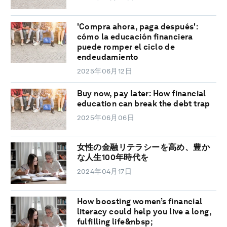
'Compra ahora, paga después':
cómo la educación financiera
puede romper el ciclo de
endeudamiento
2025年06月12日
Buy now, pay later: How financial
education can break the debt trap
2025年06月06日
女性の金融リテラシーを高め、豊か
な人生100年時代を
2024年04月17日
How boosting women’s financial
literacy could help you live a long,
fulfilling life&nbsp;