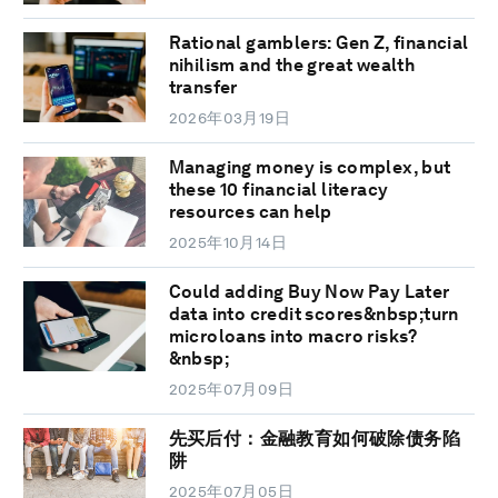
Rational gamblers: Gen Z, financial
nihilism and the great wealth
transfer
2026年03月19日
Managing money is complex, but
these 10 financial literacy
resources can help
2025年10月14日
Could adding Buy Now Pay Later
data into credit scores&nbsp;turn
microloans into macro risks?
&nbsp;
2025年07月09日
先买后付：金融教育如何破除债务陷
阱
2025年07月05日