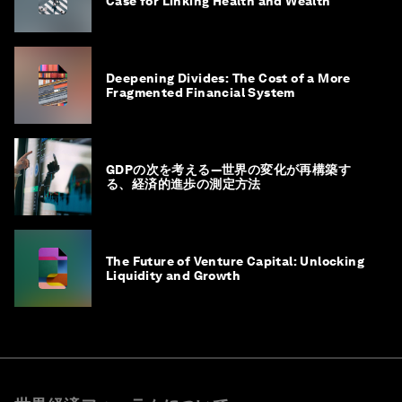
Case for Linking Health and Wealth
Deepening Divides: The Cost of a More
Fragmented Financial System
GDPの次を考える―世界の変化が再構築す
る、経済的進歩の測定方法
The Future of Venture Capital: Unlocking
Liquidity and Growth