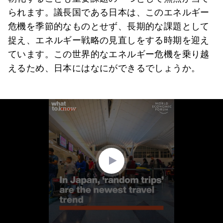
られます。議長国である日本は、このエネルギー
危機を季節的なものとせず、長期的な課題として
捉え、エネルギー戦略の見直しをする時期を迎え
ています。この世界的なエネルギー危機を乗り越
えるため、日本にはなにができるでしょうか。
0
seconds
of
1
minute,
33
seconds