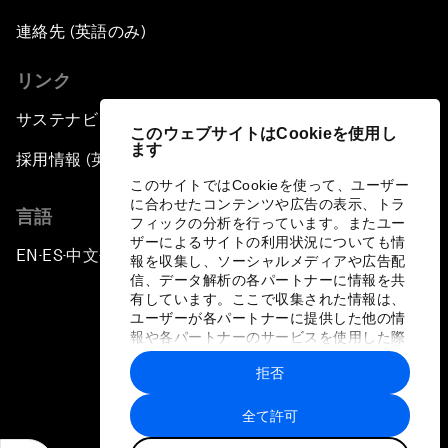
連絡先 (英語のみ)
リンク
サステナビリティへの取り組み
このウェブサイトはCookieを使用し
ます
採用情報 (英語のみ)
このサイトではCookieを使って、ユーザー
に合わせたコンテンツや広告の表示、トラ
言語
フィックの分析を行っています。またユー
ザーによるサイトの利用状況についても情
EN
ES
中文
日本語
▪
▪
▪
報を収集し、ソーシャルメディアや広告配
信、データ解析の各パートナーに情報を共
有しています。ここで収集された情報は、
ユーザーが各パートナーに提供した他の情
報や各パートナーのサービスを使用した際
に収集された情報と組み合わされ、各パー
拒否
トナーによって使用されることがありま
プライバシーポリシーと利用規約
す。
全て許可
サイトマップ