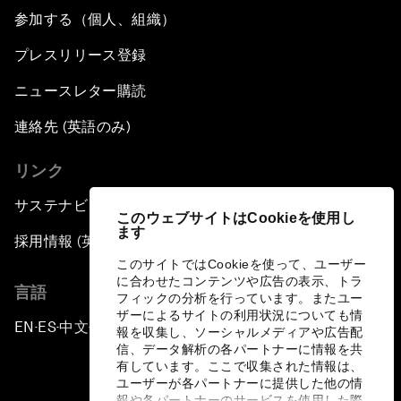
参加する（個人、組織）
プレスリリース登録
ニュースレター購読
連絡先 (英語のみ)
リンク
サステナビリティへの取り組み
このウェブサイトはCookieを使用し
ます
採用情報 (英語のみ)
このサイトではCookieを使って、ユーザー
に合わせたコンテンツや広告の表示、トラ
言語
フィックの分析を行っています。またユー
ザーによるサイトの利用状況についても情
EN
ES
中文
日本語
▪
▪
▪
報を収集し、ソーシャルメディアや広告配
信、データ解析の各パートナーに情報を共
有しています。ここで収集された情報は、
ユーザーが各パートナーに提供した他の情
報や各パートナーのサービスを使用した際