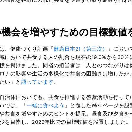
の機会を増やすための目標数値
は、健康づくり計画「
健康日本21（第三次）
」において
域において共食する人の割合を現在の19.0%から30％
標を掲げました。同省の担当者は「人とのつながりは
ロナの影響や生活の多様化で共食の困難さは増したが
たい」と
語っています
。
自治体においても、共食を推進する啓蒙活動を行って
市では、「
一緒に食べよう
」と題したWebページを設
や共食を増やすためのヒントを提示。昼食及び夕食を
少を目指し、2022年比での目標数値を設置しました。