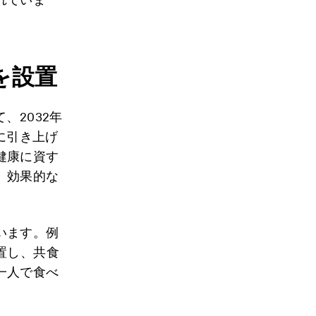
を設置
、2032年
に引き上げ
健康に資す
、効果的な
います。例
置し、共食
一人で食べ