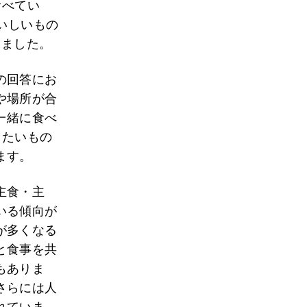
食べてい
いしいもの
しました。
の回答にお
や場所が合
一緒に食べ
りたいもの
ます。
主食・主
いる傾向が
が多くなる
と食事を共
もありま
さらには人
れていま