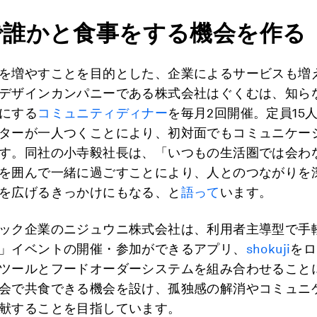
で誰かと食事をする機会を作る
を増やすことを目的とした、企業によるサービスも増
デザインカンパニーである株式会社はぐくむは、知ら
にする
コミュニティディナー
を毎月2回開催。定員15
ターが一人つくことにより、初対面でもコミュニケー
す。同社の小寺毅社長は、「いつもの生活圏では会わ
を囲んで一緒に過ごすことにより、人とのつながりを
を広げるきっかけにもなる、と
語って
います。
ック企業のニジュウニ株式会社は、利用者主導型で手
」イベントの開催・参加ができるアプリ、
shokuji
をロ
ツールとフードオーダーシステムを組み合わせること
会で共食できる機会を設け、孤独感の解消やコミュニ
献することを目指しています。