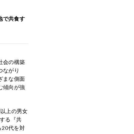
地で共食す
社会の構築
つながり
ざまな側面
む傾向が強
歳以上の男女
をする『共
ら20代を対