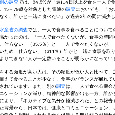
別の調査
では、84.5%が「週に4日以上夕食を一人で
。15～79歳を対象とした電通の
調査
においても、「お
なく、誰かと一緒に食べたい」が過去3年の間に減少
水産省の調査
では、一人で食事を食べることについて
高かったのは、「一人で食べたくないが、食事の時間
、仕方ない」（35.5％）と「一人で食べたくないが、
いため、仕方ない」（31.1％）誰かと一緒に食事を取
よりできない人が一定数いることが明らかになってい
をする頻度が高い人は、その頻度が低い人と比べて、
揃えて食べることが少なく、食事のバランスが崩れて
されています。また、別の
調査
は、一人で食べる機会
ニケーションが減り、精神的な影響が出る一方、誰か
により、「ネガティブな気分が軽減された」との報告
た背景から、日本では、健康とコミュニケーション、
の強化を視野に入れた共食を促進する取り組みが行わ