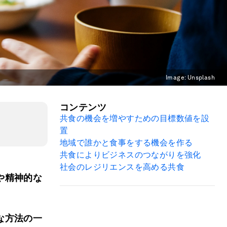
Image:
Unsplash
コンテンツ
共食の機会を増やすための目標数値を設
置
地域で誰かと食事をする機会を作る
共食によりビジネスのつながりを強化
社会のレジリエンスを高める共食
や精神的な
な方法の一