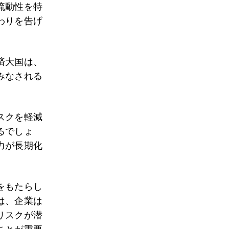
流動性を特
わりを告げ
済大国は、
みなされる
スクを軽減
るでしょ
力が長期化
をもたらし
は、企業は
リスクが潜