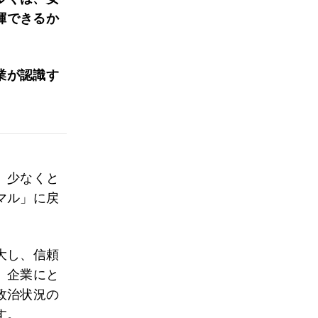
揮できるか
業が認識す
、少なくと
マル」に戻
大し、信頼
、企業にと
政治状況の
す。