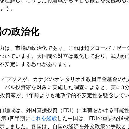
を理解し、こうした再編成から生じる機会を見極める
ょう。
市場の政治化
力は、市場の政治化であり、これは超グローバリゼー
ついています。大国間の対立は激化しており、武力紛
不安定にする恐れがあります。
秋、イプソスが、カナダのオンタリオ州教員年金基金のた
ーバル投資家を対象に実施した調査によると、実に3分
の投資家が、1年前よりも地政学的不安定性を懸念して
再編成は、外国直接投資（FDI）に重荷をかける可能
年第3四半期に
これを経験
した中国は、FDIの重要な指標
示しました。各国は、自国の経済を外交政策の手段と