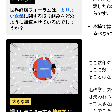
インパクト
定した市
世界経済フォーラムは、
よりよ
らです。
い企業
に関する取り組みをどの
ように加速させているのでしょ
本稿では
うか？
るべき4
ここ数年の
もここ数十
ることはな
地政学、気
は失われつ
大きな絵
って大きな
もとでこそ
調さしモニターする
地政学
は、