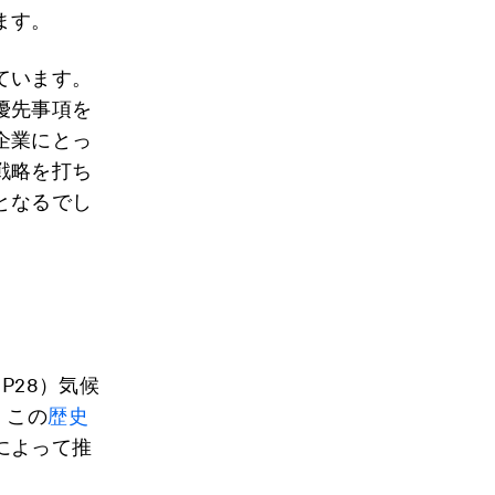
ます。
ています。
優先事項を
企業にとっ
戦略を打ち
となるでし
P28）気候
。この
歴史
によって推