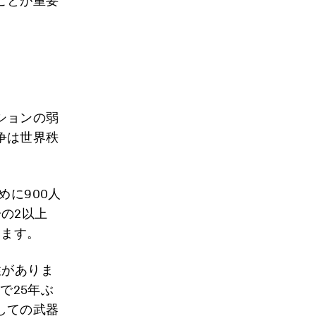
ことが重要
ションの弱
争は世界秩
めに900人
の2以上
います。
性がありま
で25年ぶ
しての武器