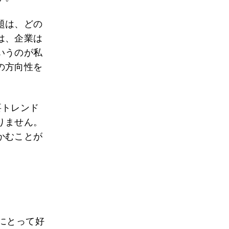
題は、どの
は、企業は
いうのが私
の方向性を
要トレンド
りません。
かむことが
にとって好