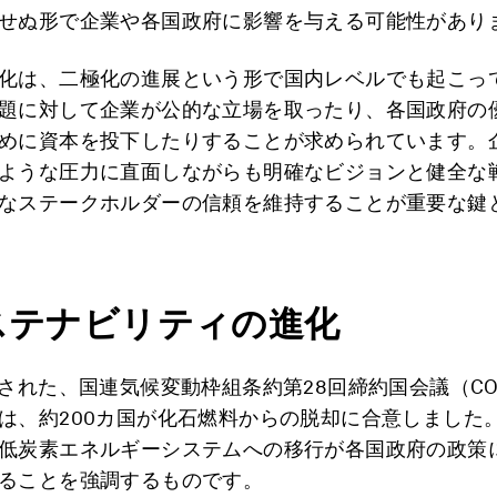
せぬ形で企業や各国政府に影響を与える可能性があり
化は、二極化の進展という形で国内レベルでも起こっ
題に対して企業が公的な立場を取ったり、各国政府の
めに資本を投下したりすることが求められています。
ような圧力に直面しながらも明確なビジョンと健全な
なステークホルダーの信頼を維持することが重要な鍵
サステナビリティの進化
催された、国連気候変動枠組条約第28回締約国会議（CO
は、約200カ国が化石燃料からの脱却に合意しました
低炭素エネルギーシステムへの移行が各国政府の政策
ることを強調するものです。