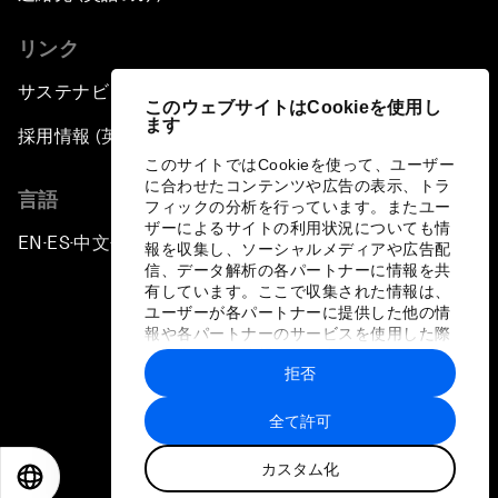
リンク
サステナビリティへの取り組み
このウェブサイトはCookieを使用し
ます
採用情報 (英語のみ)
このサイトではCookieを使って、ユーザー
に合わせたコンテンツや広告の表示、トラ
言語
フィックの分析を行っています。またユー
ザーによるサイトの利用状況についても情
EN
ES
中文
日本語
▪
▪
▪
報を収集し、ソーシャルメディアや広告配
信、データ解析の各パートナーに情報を共
有しています。ここで収集された情報は、
ユーザーが各パートナーに提供した他の情
報や各パートナーのサービスを使用した際
に収集された情報と組み合わされ、各パー
拒否
トナーによって使用されることがありま
プライバシーポリシーと利用規約
す。
全て許可
サイトマップ
カスタム化
©
2026
世界経済フォーラム
EN
ES
中文
日本語