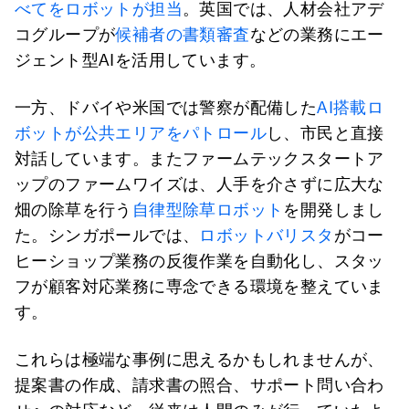
べてをロボットが担当
。英国では、人材会社アデ
コグループが
候補者の書類審査
などの業務にエー
ジェント型AIを活用しています。
一方、ドバイや米国では警察が配備した
AI搭載ロ
ボットが公共エリアをパトロール
し、市民と直接
対話しています。またファームテックスタートア
ップのファームワイズは、人手を介さずに広大な
畑の除草を行う
自律型除草ロボット
を開発しまし
た。シンガポールでは、
ロボットバリスタ
がコー
ヒーショップ業務の反復作業を自動化し、スタッ
フが顧客対応業務に専念できる環境を整えていま
す。
これらは極端な事例に思えるかもしれませんが、
提案書の作成、請求書の照合、サポート問い合わ