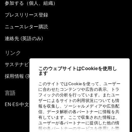
参加する（個人、組織）
プレスリリース登録
ニュースレター購読
連絡先 (英語のみ)
リンク
サステナビリティへの取り組み
このウェブサイトはCookieを使用し
ます
採用情報 (英語のみ)
このサイトではCookieを使って、ユーザー
に合わせたコンテンツや広告の表示、トラ
言語
フィックの分析を行っています。またユー
ザーによるサイトの利用状況についても情
EN
ES
中文
日本語
▪
▪
▪
報を収集し、ソーシャルメディアや広告配
信、データ解析の各パートナーに情報を共
有しています。ここで収集された情報は、
ユーザーが各パートナーに提供した他の情
報や各パートナーのサービスを使用した際