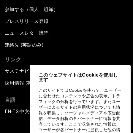
参加する（個人、組織）
プレスリリース登録
ニュースレター購読
連絡先 (英語のみ)
リンク
サステナビリティへの取り組み
このウェブサイトはCookieを使用し
ます
採用情報 (英語のみ)
このサイトではCookieを使って、ユーザー
に合わせたコンテンツや広告の表示、トラ
言語
フィックの分析を行っています。またユー
ザーによるサイトの利用状況についても情
EN
ES
中文
日本語
▪
▪
▪
報を収集し、ソーシャルメディアや広告配
信、データ解析の各パートナーに情報を共
有しています。ここで収集された情報は、
ユーザーが各パートナーに提供した他の情