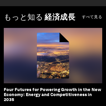
もっと知る
経済成長
すべて見る
Four Futures for Powering Growth in the New
Economy: Energy and Competitiveness in
2035