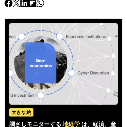
大きな絵
調さしモニターする
地経学
は、経済、産