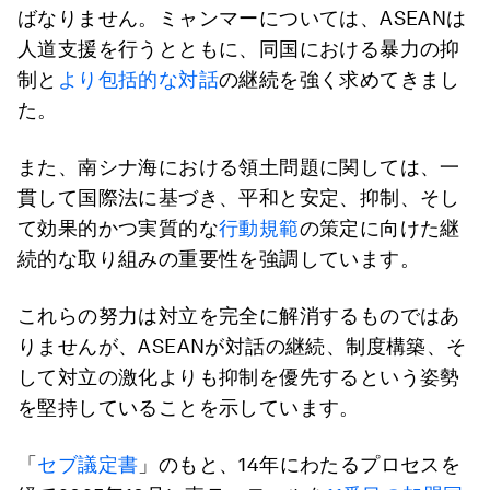
ばなりません。ミャンマーについては、ASEANは
人道支援を行うとともに、同国における暴力の抑
制と
より包括的な対話
の継続を強く求めてきまし
た。
また、南シナ海における領土問題に関しては、一
貫して国際法に基づき、平和と安定、抑制、そし
て効果的かつ実質的な
行動規範
の策定に向けた継
続的な取り組みの重要性を強調しています。
これらの努力は対立を完全に解消するものではあ
りませんが、ASEANが対話の継続、制度構築、そ
して対立の激化よりも抑制を優先するという姿勢
を堅持していることを示しています。
「
セブ議定書
」のもと、14年にわたるプロセスを