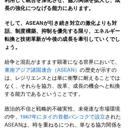
利用して統合を深化させ、協力関係を拡大し、成
長の強化につなげる能力にあります。
そして、ASEAN
が引き続き対立の激化よりも対
話、制度構築、抑制を優先する限り、エネルギー
転換と技術革新が今後の成長を牽引していくでし
ょう。
紛争と混乱がますます顕著になる世界において、
東南アジア諸国連合（ASEAN）
の歴史が示すの
は、レジリエンスとは単に衝撃に耐えることでは
なく、それらを協力、改革、成長の機会へと転換
する能力であるということです。
政治的不信と戦略的不確実性、未発達な市場環境
の中、
1967年にタイの首都バンコクで設立
された
ASEANは、時を重ねるにつれ、単なる協力関係を