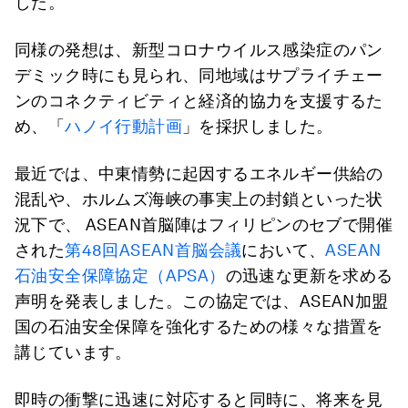
した。
同様の発想は、新型コロナウイルス感染症のパン
デミック時にも見られ、同地域はサプライチェー
ンのコネクティビティと経済的協力を支援するた
め、「
ハノイ行動計画
」を採択しました。
最近では、中東情勢に起因するエネルギー供給の
混乱や、ホルムズ海峡の事実上の封鎖といった状
況下で、 ASEAN首脳陣はフィリピンのセブで開催
された
第48回ASEAN首脳会議
において、
ASEAN
石油安全保障協定（APSA）
の迅速な更新を求める
声明を発表しました。この協定では、ASEAN加盟
国の石油安全保障を強化するための様々な措置を
講じています。
即時の衝撃に迅速に対応すると同時に、将来を見