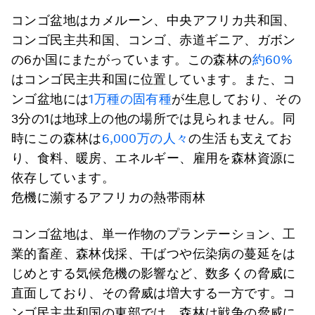
コンゴ盆地はカメルーン、中央アフリカ共和国、
コンゴ民主共和国、コンゴ、赤道ギニア、ガボン
の6か国にまたがっています。この森林の
約60%
はコンゴ民主共和国に位置しています。また、コ
ンゴ盆地には
1万種の固有種
が生息しており、その
3分の1は地球上の他の場所では見られません。同
時にこの森林は
6,000万の人々
の生活も支えてお
り、食料、暖房、エネルギー、雇用を森林資源に
依存しています。
危機に瀕するアフリカの熱帯雨林
コンゴ盆地は、単一作物のプランテーション、工
業的畜産、森林伐採、干ばつや伝染病の蔓延をは
じめとする気候危機の影響など、数多くの脅威に
直面しており、その脅威は増大する一方です。コ
ンゴ民主共和国の東部では、森林は戦争の脅威に