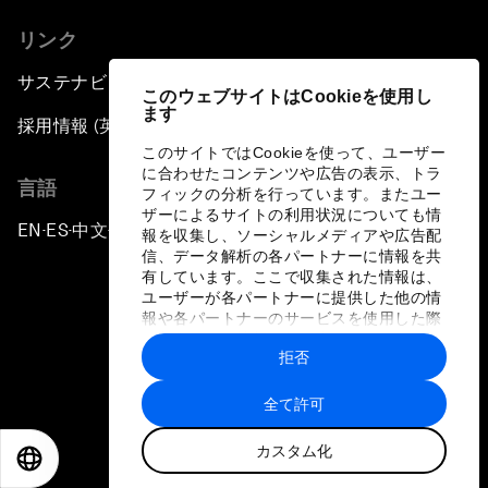
リンク
サステナビリティへの取り組み
このウェブサイトはCookieを使用し
ます
採用情報 (英語のみ)
このサイトではCookieを使って、ユーザー
に合わせたコンテンツや広告の表示、トラ
言語
フィックの分析を行っています。またユー
ザーによるサイトの利用状況についても情
EN
ES
中文
日本語
▪
▪
▪
報を収集し、ソーシャルメディアや広告配
信、データ解析の各パートナーに情報を共
有しています。ここで収集された情報は、
ユーザーが各パートナーに提供した他の情
報や各パートナーのサービスを使用した際
に収集された情報と組み合わされ、各パー
拒否
トナーによって使用されることがありま
プライバシーポリシーと利用規約
す。
全て許可
サイトマップ
カスタム化
©
2026
世界経済フォーラム
EN
ES
中文
日本語