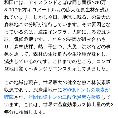
和国には、アイスランドとほぼ同じ面積の10万
8,000平方キロメートルもの広大な原生林が残さ
れています。しかし今日、地球に残るこの最大の
森林地帯の分断が進行しています。その要因とな
っているのは、道路インフラ、人間による資源採
取、気候危機です。これらの要因が組み合わさ
り、森林伐採、熱、干ばつ、火災、洪水などの事
象を通じて、森林の生物群系や生物種が変化し、
減少しているのです。これまでのところ、コンゴ
盆地は驚くべきレジリエンスを示してきました。
この地域は現在、世界最大の健全な熱帯林炭素吸
収源であり、泥炭湿地帯に
290億トンもの炭素が
貯蔵
され、
年間15億トンの二酸化炭素を吸収
して
います。これは、世界の温室効果ガス排出量の約3
年分に相当します。