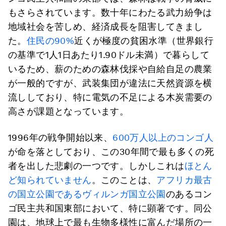
もさらされています。数十年にわたる武力紛争は
地域社会を苦しめ、経済成長を阻害してきまし
た。
住民の90%
近くが極度の貧困水準（世界銀行
の基準で1人1日あたり1.90ドル未満）で暮らして
いるため、薪のための森林伐採や自給自足の農業
が一般的ですが、武装集団が違法に天然資源を横
流ししており、特に電気の不足による木炭需要の
高さが課題となっています。
1996年の戦争開始以来、
600万人以上のコンゴ人
が命を落としており、この30年間で最も多くの死
者を出した悲劇の一つです。しかしこれは
ほとん
ど知られていません
。このことは、
アフリカ最古
の国立公園であるヴィルンガ国立公園
のあるコン
ゴ民主共和国東部において、特に顕著です。同公
園は、地球上で最も生物多様性に富んだ場所の一