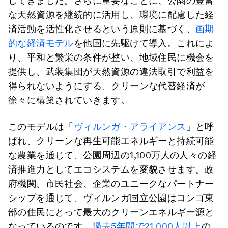
してきました。さらに重要なことに、公園の豊富
な天然資源を継続的に活用し、環境に配慮した経
済活動を活性化させるという原則に基づく、
画期
的な経済モデル
を他国に先駆けて導入。これによ
り、平和と繁栄の条件が整い、地域住民に機会を
提供し、武装集団が天然資源の違法取引で利益を
得られないようにする、クリーンな代替経済が
徐々に構築されていきます。
このモデルは「
ヴィルンガ・アライアンス
」と呼
ばれ、クリーンな再生可能エネルギーと持続可能
な農業を通じて、公園周辺の1,100万人の人々の経
済推進力としてエコシステムを変貌させます。政
府機関、市民社会、企業のユニークなパートナー
シップを通じて、ヴィルンガ国立公園はコンゴ東
部の住民にとって最大のクリーンエネルギー源と
なっているのです。
過去5年間で21,000人以上
の