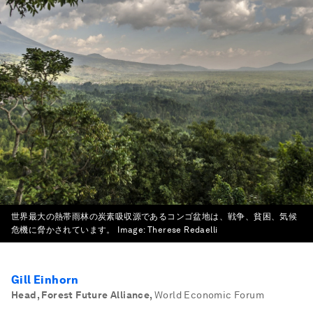
世界最大の熱帯雨林の炭素吸収源であるコンゴ盆地は、戦争、貧困、気候
危機に脅かされています。
Image:
Therese Redaelli
Gill Einhorn
Head, Forest Future Alliance
,
World Economic Forum