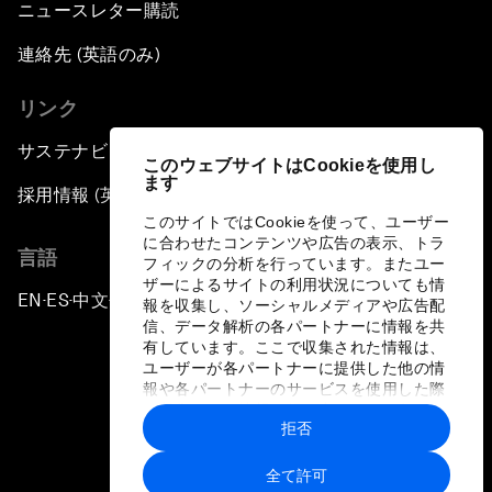
ニュースレター購読
連絡先 (英語のみ)
リンク
サステナビリティへの取り組み
このウェブサイトはCookieを使用し
ます
採用情報 (英語のみ)
このサイトではCookieを使って、ユーザー
に合わせたコンテンツや広告の表示、トラ
言語
フィックの分析を行っています。またユー
ザーによるサイトの利用状況についても情
EN
ES
中文
日本語
▪
▪
▪
報を収集し、ソーシャルメディアや広告配
信、データ解析の各パートナーに情報を共
有しています。ここで収集された情報は、
ユーザーが各パートナーに提供した他の情
報や各パートナーのサービスを使用した際
に収集された情報と組み合わされ、各パー
拒否
トナーによって使用されることがありま
プライバシーポリシーと利用規約
す。
全て許可
サイトマップ