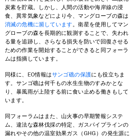
炭素を貯蔵。しかし、人間の活動や海岸線の浸
食、異常気象などにより今、マングローブの森は
消滅の危機に瀕しています
。衛星を使用してマン
グローブの森を長期的に観測することで、失われ
る量を追跡し、さらなる損失を防いで回復させる
ための作業を開始することができると同フォーラ
ムは指摘しています。
同様に、EO情報は
サンゴ礁の保護
にも役立ちま
す。サンゴ礁は何千もの水生生物のすみかとな
り、暴風雨が上陸する前に食い止める働きもして
います。
同フォーラムはまた、山火事の早期警報システ
ム、違法な森林伐採の特定、ガスパイプラインの
漏れやその他の温室効果ガス（GHG）の発生源に